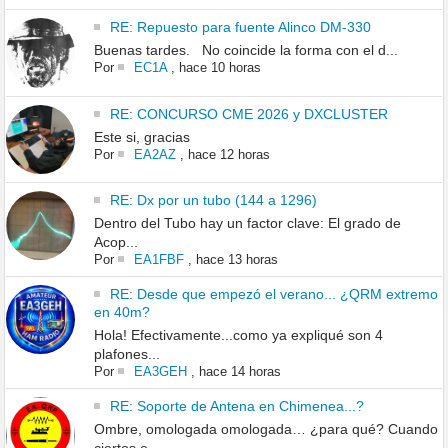
RE: Repuesto para fuente Alinco DM-330
Buenas tardes. No coincide la forma con el d...
Por
EC1A
,
hace 10 horas
RE: CONCURSO CME 2026 y DXCLUSTER
Este si, gracias
Por
EA2AZ
,
hace 12 horas
RE: Dx por un tubo (144 a 1296)
Dentro del Tubo hay un factor clave: El grado de
Acop...
Por
EA1FBF
,
hace 13 horas
RE: Desde que empezó el verano... ¿QRM extremo
en 40m?
Hola! Efectivamente...como ya expliqué son 4
plafones...
Por
EA3GEH
,
hace 14 horas
RE: Soporte de Antena en Chimenea...?
Ombre, omologada omologada… ¿para qué? Cuando