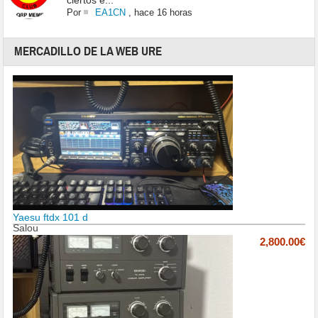
ciertos e...
Por
EA1CN
,
hace 16 horas
MERCADILLO DE LA WEB URE
Yaesu ftdx 101 d
Salou
2,800.00€