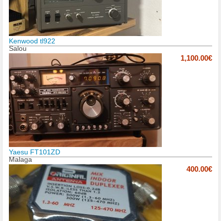
Kenwood tl922
Salou
1,100.00€
Yaesu FT101ZD
Malaga
400.00€