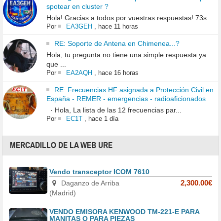
spotear en cluster ?
Hola! Gracias a todos por vuestras respuestas! 73s
Por
EA3GEH
,
hace 11 horas
RE: Soporte de Antena en Chimenea...?
Hola, tu pregunta no tiene una simple respuesta ya
que ...
Por
EA2AQH
,
hace 16 horas
RE: Frecuencias HF asignada a Protección Civil en
España - REMER - emergencias - radioaficionados
· Hola, La lista de las 12 frecuencias par...
Por
EC1T
,
hace 1 día
MERCADILLO DE LA WEB URE
Vendo transceptor ICOM 7610
Daganzo de Arriba
2,300.00€
(Madrid)
VENDO EMISORA KENWOOD TM-221-E PARA
MANITAS O PARA PIEZAS