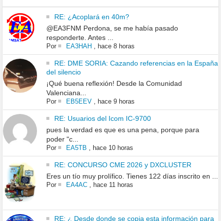
RE: ¿Acoplará en 40m?
@EA3FNM Perdona, se me había pasado
responderte. Antes ...
Por
EA3HAH
,
hace 8 horas
RE: DME SORIA: Cazando referencias en la España
del silencio
¡Qué buena reflexión! Desde la Comunidad
Valenciana...
Por
EB5EEV
,
hace 9 horas
RE: Usuarios del Icom IC-9700
pues la verdad es que es una pena, porque para
poder "c...
Por
EA5TB
,
hace 10 horas
RE: CONCURSO CME 2026 y DXCLUSTER
Eres un tío muy prolífico. Tienes 122 días inscrito en ...
Por
EA4AC
,
hace 11 horas
RE: ¿ Desde donde se copia esta información para