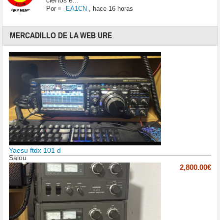
ciertos e...
Por
EA1CN
,
hace 16 horas
MERCADILLO DE LA WEB URE
Yaesu ftdx 101 d
Salou
2,800.00€