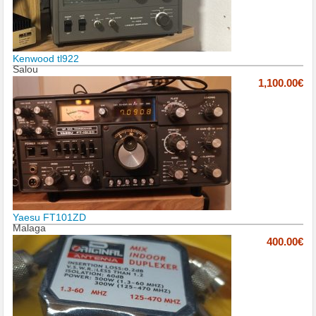
Kenwood tl922
Salou
1,100.00€
Yaesu FT101ZD
Malaga
400.00€