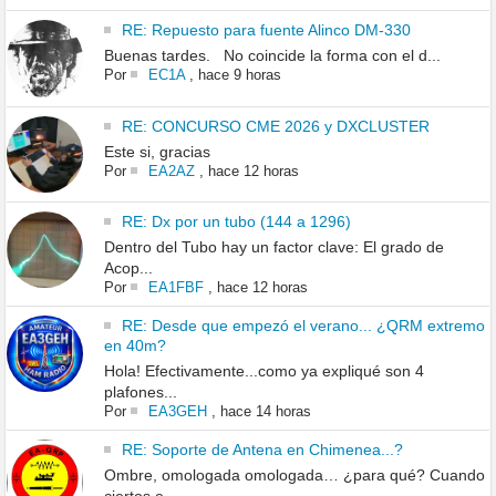
RE: Repuesto para fuente Alinco DM-330
Buenas tardes. No coincide la forma con el d...
Por
EC1A
,
hace 9 horas
RE: CONCURSO CME 2026 y DXCLUSTER
Este si, gracias
Por
EA2AZ
,
hace 12 horas
RE: Dx por un tubo (144 a 1296)
Dentro del Tubo hay un factor clave: El grado de
Acop...
Por
EA1FBF
,
hace 12 horas
RE: Desde que empezó el verano... ¿QRM extremo
en 40m?
Hola! Efectivamente...como ya expliqué son 4
plafones...
Por
EA3GEH
,
hace 14 horas
RE: Soporte de Antena en Chimenea...?
Ombre, omologada omologada… ¿para qué? Cuando