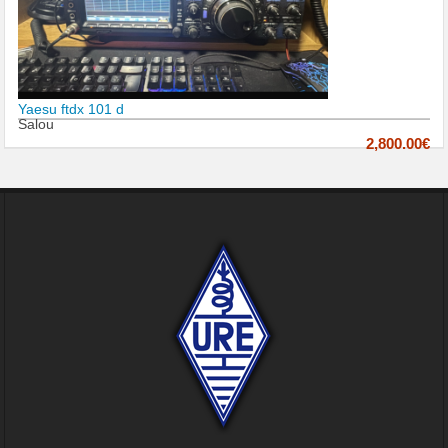
Yaesu ftdx 101 d
Salou
2,800.00€