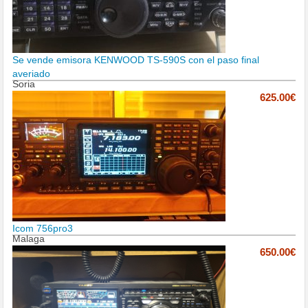
Se vende emisora KENWOOD TS-590S con el paso final
averiado
Soria
625.00€
Icom 756pro3
Malaga
650.00€