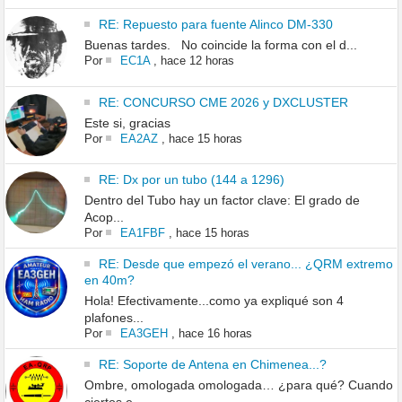
RE: Repuesto para fuente Alinco DM-330
Buenas tardes. No coincide la forma con el d...
Por
EC1A
,
hace 12 horas
RE: CONCURSO CME 2026 y DXCLUSTER
Este si, gracias
Por
EA2AZ
,
hace 15 horas
RE: Dx por un tubo (144 a 1296)
Dentro del Tubo hay un factor clave: El grado de
Acop...
Por
EA1FBF
,
hace 15 horas
RE: Desde que empezó el verano... ¿QRM extremo
en 40m?
Hola! Efectivamente...como ya expliqué son 4
plafones...
Por
EA3GEH
,
hace 16 horas
RE: Soporte de Antena en Chimenea...?
Ombre, omologada omologada… ¿para qué? Cuando