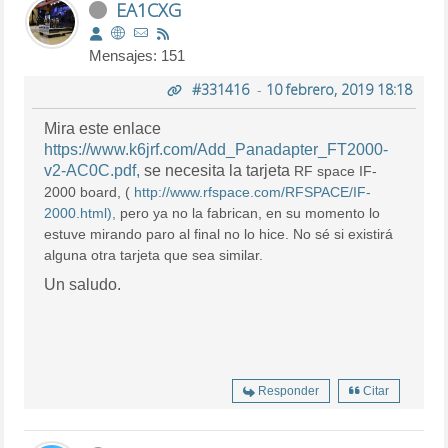
EA1CXG
Mensajes: 151
#331416
-
10 febrero, 2019 18:18
Mira este enlace
https://www.k6jrf.com/Add_Panadapter_FT2000-
v2-AC0C.pdf,
se necesita la tarjeta
RF space IF
-
2000 board, (
http://www.rfspace.com/RFSPACE/IF-
2000.html),
pero ya no la fabrican, en su momento lo
estuve mirando paro al final no lo hice. No sé si existirá
alguna otra tarjeta que sea similar.
Un saludo.
Responder
Citar