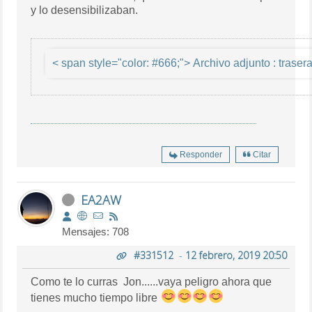
y lo desensibilizaban.
< span style="color: #666;"> Archivo 
Responder
Citar
EA2AW
Mensajes: 708
#331512
-
12 febrero, 2019 20:50
Como te lo curras Jon......vaya peligro ahora que
tienes mucho tiempo libre