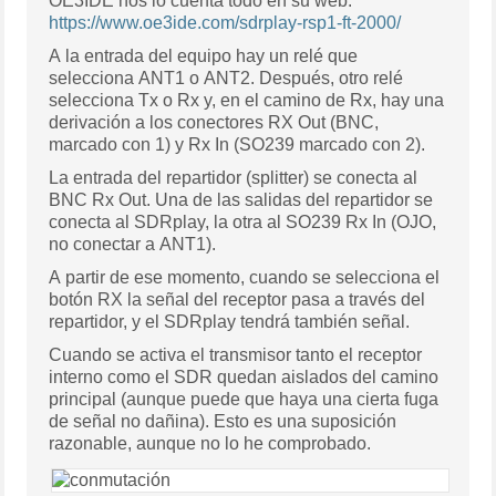
OE3IDE nos lo cuenta todo en su web:
https://www.oe3ide.com/sdrplay-rsp1-ft-2000/
A la entrada del equipo hay un relé que
selecciona ANT1 o ANT2. Después, otro relé
selecciona Tx o Rx y, en el camino de Rx, hay una
derivación a los conectores RX Out (BNC,
marcado con 1) y Rx In (SO239 marcado con 2).
La entrada del repartidor (splitter) se conecta al
BNC Rx Out. Una de las salidas del repartidor se
conecta al SDRplay, la otra al SO239 Rx In (OJO,
no conectar a ANT1).
A partir de ese momento, cuando se selecciona el
botón RX la señal del receptor pasa a través del
repartidor, y el SDRplay tendrá también señal.
Cuando se activa el transmisor tanto el receptor
interno como el SDR quedan aislados del camino
principal (aunque puede que haya una cierta fuga
de señal no dañina). Esto es una suposición
razonable, aunque no lo he comprobado.