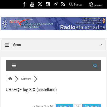
Buscar
Acceso
Menu
Software
UR5EQF log 3.X (castellano)
Página 35 / 52
Anterior
Siguiente