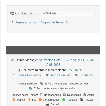
Cambiar de foro
Tema anterior
Siguiente tema
Último Mensaje:
Activacion Pota. EC7DZZ/P y EC7ZO/P
10-08-2026
Nuestro miembro más reciente:
EA10026URE
Temas Recientes
Temas sin leer
Etiquetas
Iconos del Foro:
El Foro no contiene mensajes sin leer
El Foro contiene mensajes no leídos
Iconos de los Temas:
No respondido
Respondido
Activo
Popular
Fijo
No aprobados
Resuelto
Privado
Cerrado