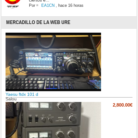
ciertos e...
Por
EA1CN
,
hace 16 horas
MERCADILLO DE LA WEB URE
Yaesu ftdx 101 d
Salou
2,800.00€