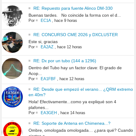
RE: Repuesto para fuente Alinco DM-330
Buenas tardes. No coincide la forma con el d...
Por
EC1A
,
hace 9 horas
RE: CONCURSO CME 2026 y DXCLUSTER
Este si, gracias
Por
EA2AZ
,
hace 12 horas
RE: Dx por un tubo (144 a 1296)
Dentro del Tubo hay un factor clave: El grado de
Acop...
Por
EA1FBF
,
hace 12 horas
RE: Desde que empezó el verano... ¿QRM extremo
en 40m?
Hola! Efectivamente...como ya expliqué son 4
plafones...
Por
EA3GEH
,
hace 14 horas
RE: Soporte de Antena en Chimenea...?
Ombre, omologada omologada… ¿para qué? Cuando