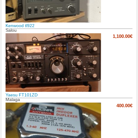
Kenwood tl922
Salou
1,100.00€
Yaesu FT101ZD
Malaga
400.00€