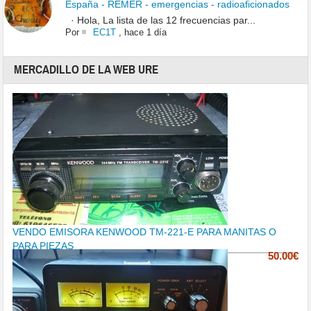
España - REMER - emergencias - radioaficionados
· Hola, La lista de las 12 frecuencias par...
Por
EC1T
,
hace 1 día
MERCADILLO DE LA WEB URE
VENDO EMISORA KENWOOD TM-221-E PARA MANITAS O
PARA PIEZAS
50.00€