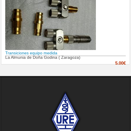
Transiciones equipo medida
La Almunia de Doña Godina ( Zaragoza)
5.00€