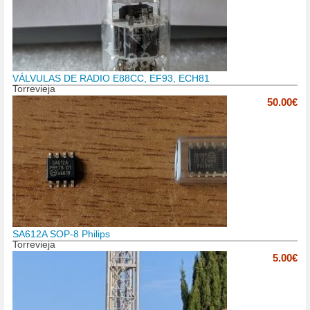
VÁLVULAS DE RADIO E88CC, EF93, ECH81
Torrevieja
50.00€
SA612A SOP-8 Philips
Torrevieja
5.00€