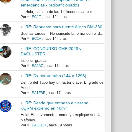
emergencias - radioaficionados
· Hola, La lista de las 12 frecuencias par...
Por
EC1T
,
hace 12 horas
RE: Repuesto para fuente Alinco DM-330
Buenas tardes. No coincide la forma con el d...
Por
EC1A
,
hace 14 horas
RE: CONCURSO CME 2026 y
DXCLUSTER
Este si, gracias
Por
EA2AZ
,
hace 17 horas
RE: Dx por un tubo (144 a 1296)
Dentro del Tubo hay un factor clave: El grado de
Acop...
Por
EA1FBF
,
hace 17 horas
RE: Desde que empezó el verano...
¿QRM extremo en 40m?
Hola! Efectivamente...como ya expliqué son 4
plafones...
Por
EA3GEH
,
hace 19 horas