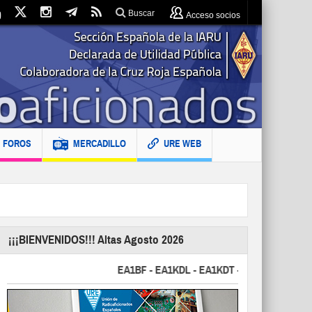
Buscar
Acceso socios
FOROS
MERCADILLO
URE WEB
¡¡¡BIENVENIDOS!!! Altas Agosto 2026
EA1BF - EA1KDL - EA1KDT - EA2FBJ - EA2FJU - 