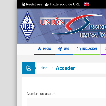
Regístrese
Hazte socio de URE
INICIO
URE
INICIACIÓN
Acceder
Inicio
Nombre de usuario