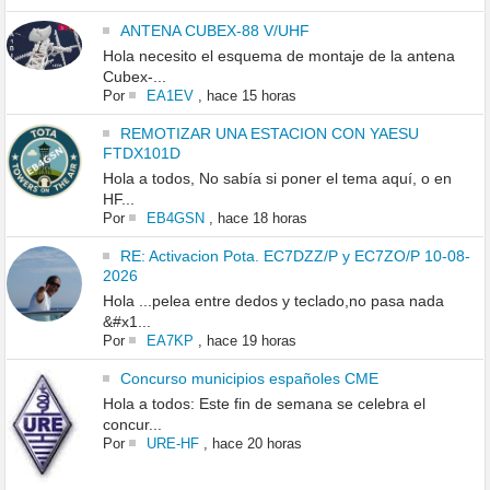
ANTENA CUBEX-88 V/UHF
Hola necesito el esquema de montaje de la antena
Cubex-...
Por
EA1EV
,
hace 15 horas
REMOTIZAR UNA ESTACION CON YAESU
FTDX101D
Hola a todos, No sabía si poner el tema aquí, o en
HF...
Por
EB4GSN
,
hace 18 horas
RE: Activacion Pota. EC7DZZ/P y EC7ZO/P 10-08-
2026
Hola ...pelea entre dedos y teclado,no pasa nada
&#x1...
Por
EA7KP
,
hace 19 horas
Concurso municipios españoles CME
Hola a todos: Este fin de semana se celebra el
concur...
Por
URE-HF
,
hace 20 horas