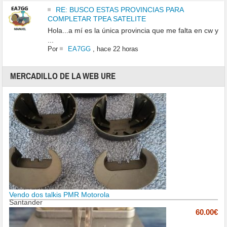
RE: BUSCO ESTAS PROVINCIAS PARA
COMPLETAR TPEA SATELITE
Hola...a mí es la única provincia que me falta en cw y
...
Por
EA7GG
,
hace 22 horas
MERCADILLO DE LA WEB URE
Vendo dos talkis PMR Motorola
Santander
60.00€