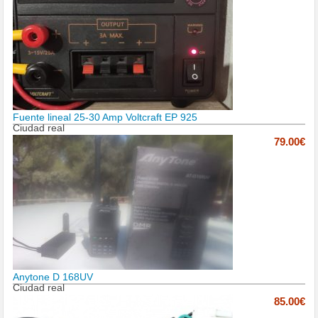
Fuente lineal 25-30 Amp Voltcraft EP 925
Ciudad real
79.00€
Anytone D 168UV
Ciudad real
85.00€