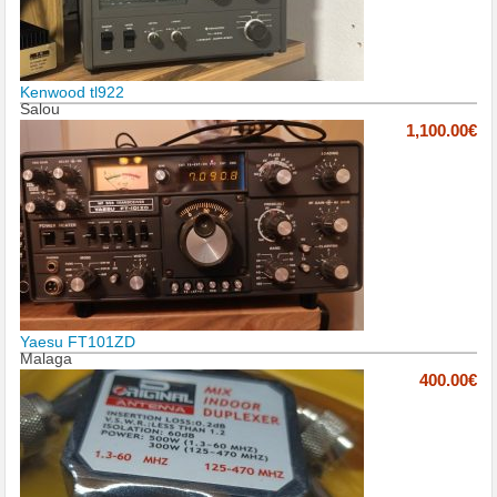
Kenwood tl922
Salou
1,100.00€
Yaesu FT101ZD
Malaga
400.00€