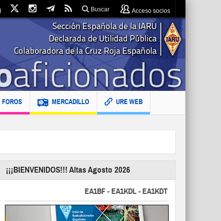
Buscar
Acceso socios
FOROS
MERCADILLO
URE WEB
¡¡¡BIENVENIDOS!!! Altas Agosto 2026
EA1BF - EA1KDL - EA1KDT - EA2FBJ - EA2FJU - 