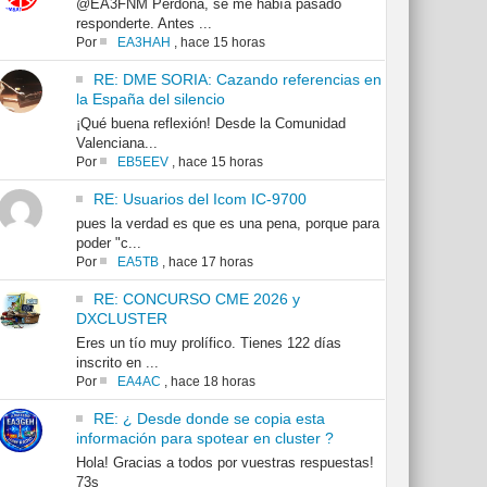
@EA3FNM Perdona, se me había pasado
responderte. Antes ...
Por
EA3HAH
,
hace 15 horas
RE: DME SORIA: Cazando referencias en
la España del silencio
¡Qué buena reflexión! Desde la Comunidad
Valenciana...
Por
EB5EEV
,
hace 15 horas
RE: Usuarios del Icom IC-9700
pues la verdad es que es una pena, porque para
poder "c...
Por
EA5TB
,
hace 17 horas
RE: CONCURSO CME 2026 y
DXCLUSTER
Eres un tío muy prolífico. Tienes 122 días
inscrito en ...
Por
EA4AC
,
hace 18 horas
RE: ¿ Desde donde se copia esta
información para spotear en cluster ?
Hola! Gracias a todos por vuestras respuestas!
73s