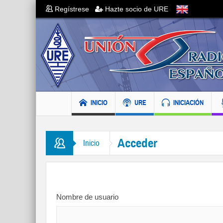
Regístrese
Hazte socio de URE
INICIO
URE
INICIACIÓN
Acceder
Inicio
Nombre de usuario