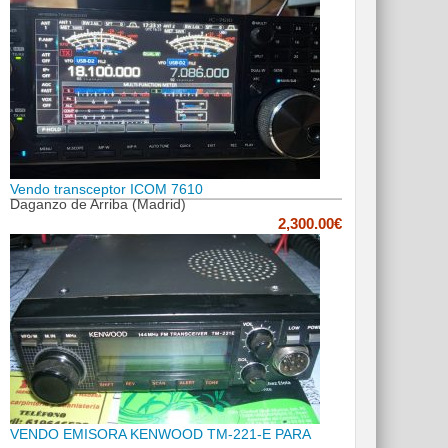
Vendo transceptor ICOM 7610
Daganzo de Arriba (Madrid)
2,300.00€
VENDO EMISORA KENWOOD TM-221-E PARA