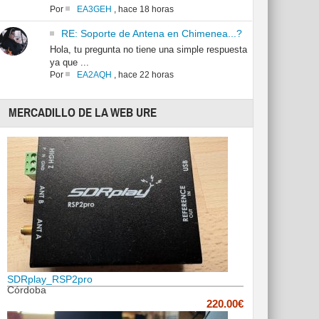
Por
EA3GEH
,
hace 18 horas
RE: Soporte de Antena en Chimenea...?
Hola, tu pregunta no tiene una simple respuesta
ya que ...
Por
EA2AQH
,
hace 22 horas
MERCADILLO DE LA WEB URE
SDRplay_RSP2pro
Córdoba
220.00€