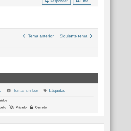
Responder
Citar
Tema anterior
Siguiente tema
s
Temas sin leer
Etiquetas
eídos
elto
Privado
Cerrado