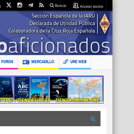
Buscar
Acceso socios
FOROS
MERCADILLO
URE WEB