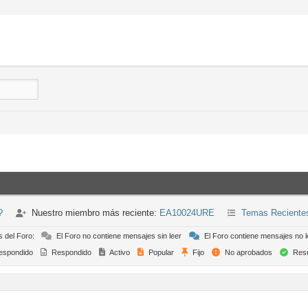
?
Nuestro miembro más reciente:
EA10024URE
Temas Reciente
s del Foro:
El Foro no contiene mensajes sin leer
El Foro contiene mensajes no l
espondido
Respondido
Activo
Popular
Fijo
No aprobados
Resu