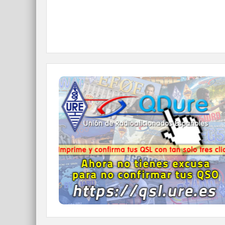
QDURE - https://qsl.ure.es
Imprime y confirma tus QSL en tan solo tres
click.
Nunca fue tan fácil y cómodo
el confirmar tus contactos.
IR A QDURE