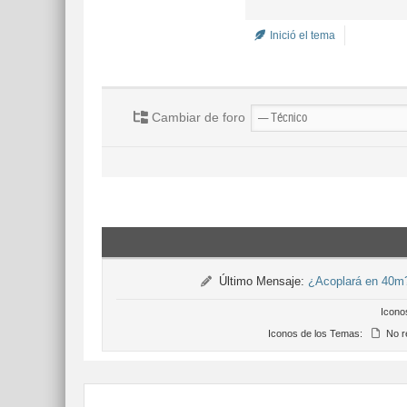
Inició el tema
Cambiar de foro
Último Mensaje:
¿Acoplará en 40m
Icono
Iconos de los Temas:
No r