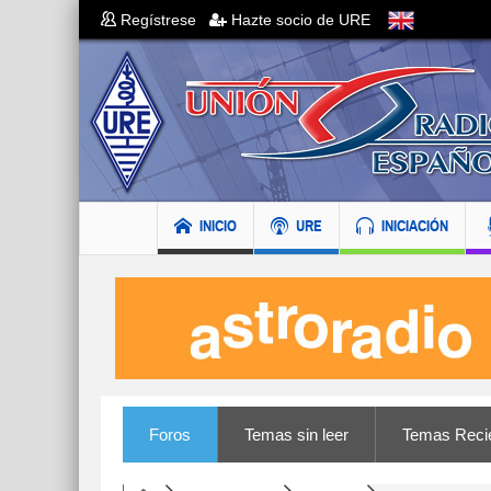
Regístrese
Hazte socio de URE
INICIO
URE
INICIACIÓN
Foros
Temas sin leer
Temas Reci