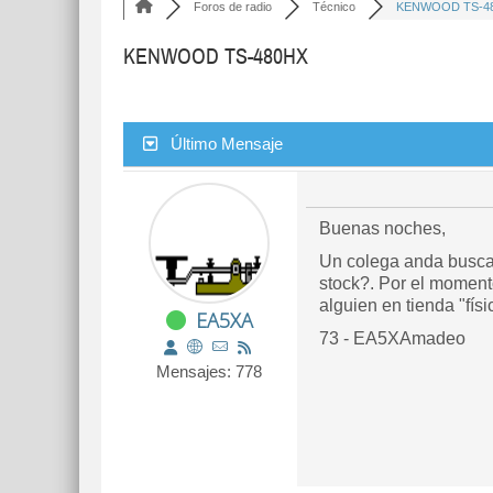
Foros de radio
Técnico
KENWOOD TS-4
KENWOOD TS-480HX
Último Mensaje
Buenas noches,
Un colega anda buscan
stock?. Por el moment
alguien en tienda "fí
EA5XA
73 - EA5XAmadeo
Mensajes: 778