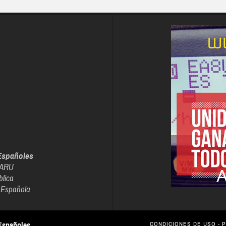
Españoles
IARU
blica
 Española
Españoles
CONDICIONES DE USO
-
P