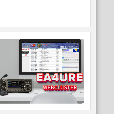
WEBCLUSTER EA4URE
Conoce el nuevo WebCluster de URE,
ahora con nuevos filtros e información y
compatible con GDURE
IR A WEBCLUSTER