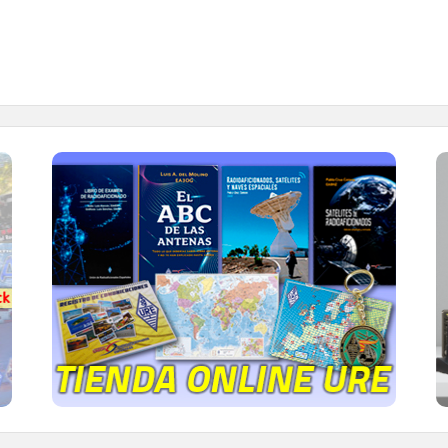
TIENDA ONLINE URE
Publicaciones, mapas, polos, camisetas,
gorras, tazas, forros polares y mucho más...
IR A LA TIENDA DE URE