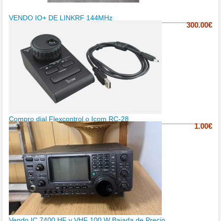
VENDO IQ+ DE LINKRF 144MHz
300.00€
Compro dial Flexcontrol o Icom RC-28
1.00€
Vendo IC 7400 HF y VHF 100 W Bajada de Precio