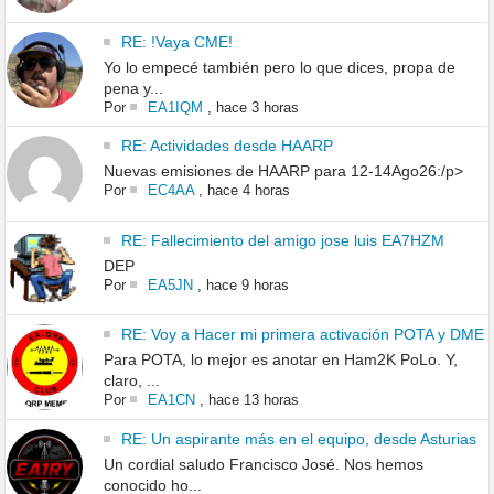
RE: !Vaya CME!
Yo lo empecé también pero lo que dices, propa de
pena y...
Por
EA1IQM
,
hace 3 horas
RE: Actividades desde HAARP
Nuevas emisiones de HAARP para 12-14Ago26:/p>
Por
EC4AA
,
hace 4 horas
RE: Fallecimiento del amigo jose luis EA7HZM
DEP
Por
EA5JN
,
hace 9 horas
RE: Voy a Hacer mi primera activación POTA y DME
Para POTA, lo mejor es anotar en Ham2K PoLo. Y,
claro, ...
Por
EA1CN
,
hace 13 horas
RE: Un aspirante más en el equipo, desde Asturias
Un cordial saludo Francisco José. Nos hemos
conocido ho...