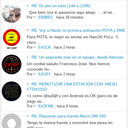
RE: Dx por un tubo (144 a 1296)
Que bien nos lo pasamos aqui abajo ..... el se...
Por
EB8BRZ
,
hace 29 minutos
RE: Voy a Hacer mi primera activación POTA y DME
Para POTA, lo mejor es anotar en Ham2K PoLo. Y,
claro, ...
Por
EA1CN
,
hace 2 horas
RE: Un aspirante más en el equipo, desde Asturias
Un cordial saludo Francisco José. Nos hemos
conocido ho...
Por
EA1RY
,
hace 2 horas
RE: REMOTIZAR UNA ESTACION CON YAESU
FTDX101D
+1 como @ea5jtf y con Android es OK (pero es de
pago au...
Por
EA3FNM
,
hace 6 horas
RE: Repuesto para fuente Alinco DM-330
Tengo la misma fuente y encontré esa pieza en