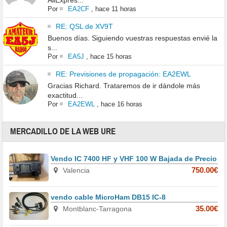
AliExpres...
Por
EA2CF
,
hace 11 horas
RE: QSL de XV9T
Buenos días. Siguiendo vuestras respuestas envié la
s...
Por
EA5J
,
hace 15 horas
RE: Previsiones de propagación: EA2EWL
Gracias Richard. Trataremos de ir dándole más
exactitud...
Por
EA2EWL
,
hace 16 horas
MERCADILLO DE LA WEB URE
Vendo IC 7400 HF y VHF 100 W Bajada de Precio
Valencia
750.00€
vendo cable MicroHam DB15 IC-8
Montblanc-Tarragona
35.00€