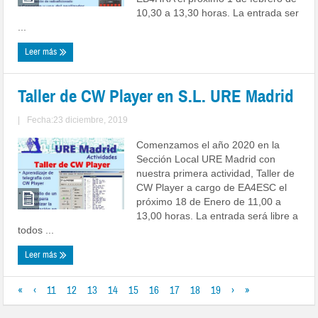
10,30 a 13,30 horas. La entrada ser
...
Leer más
Taller de CW Player en S.L. URE Madrid
|
Fecha:23 diciembre, 2019
Comenzamos el año 2020 en la
Sección Local URE Madrid con
nuestra primera actividad, Taller de
CW Player a cargo de EA4ESC el
próximo 18 de Enero de 11,00 a
13,00 horas. La entrada será libre a
todos ...
Leer más
«
‹
11
12
13
14
15
16
17
18
19
›
»