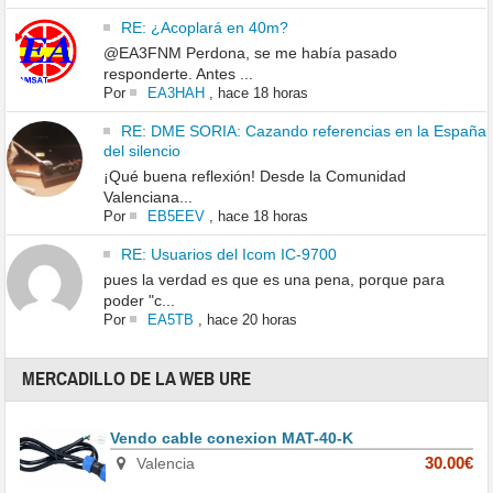
RE: ¿Acoplará en 40m?
@EA3FNM Perdona, se me había pasado
responderte. Antes ...
Por
EA3HAH
,
hace 18 horas
RE: DME SORIA: Cazando referencias en la España
del silencio
¡Qué buena reflexión! Desde la Comunidad
Valenciana...
Por
EB5EEV
,
hace 18 horas
RE: Usuarios del Icom IC-9700
pues la verdad es que es una pena, porque para
poder "c...
Por
EA5TB
,
hace 20 horas
MERCADILLO DE LA WEB URE
Vendo cable conexion MAT-40-K
Valencia
30.00€