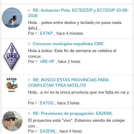
RE: Activacion Pota. EC7DZZ/P y EC7ZO/P 10-08-
2026
Hola ...pelea entre dedos y teclado,no pasa nada
&#x1...
Por
EA7KP
,
hace 4 minutos
Concurso municipios españoles CME
Hola a todos: Este fin de semana se celebra el
concur...
Por
URE-HF
,
hace 2 horas
RE: BUSCO ESTAS PROVINCIAS PARA
COMPLETAR TPEA SATELITE
Hola...a mí es la única provincia que me falta en cw y
...
Por
EA7GG
,
hace 3 horas
RE: Previsiones de propagación: EA2EWL
El proyectos está "vivo". Estamos viendo de cotejar
con...
Por
EA2EWL
,
hace 4 horas