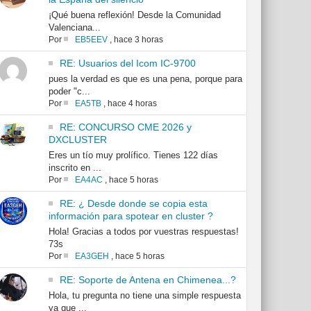
¡Qué buena reflexión! Desde la Comunidad
Valenciana...
Por
EB5EEV
,
hace 3 horas
RE: Usuarios del Icom IC-9700
pues la verdad es que es una pena, porque para
poder "c...
Por
EA5TB
,
hace 4 horas
RE: CONCURSO CME 2026 y
DXCLUSTER
Eres un tío muy prolífico. Tienes 122 días
inscrito en ...
Por
EA4AC
,
hace 5 horas
RE: ¿ Desde donde se copia esta
información para spotear en cluster ?
Hola! Gracias a todos por vuestras respuestas!
73s
Por
EA3GEH
,
hace 5 horas
RE: Soporte de Antena en Chimenea...?
Hola, tu pregunta no tiene una simple respuesta
ya que ...