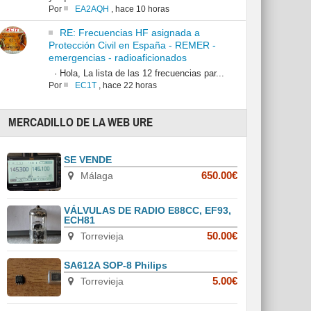
Por
EA2AQH
,
hace 10 horas
RE: Frecuencias HF asignada a
Protección Civil en España - REMER -
emergencias - radioaficionados
· Hola, La lista de las 12 frecuencias par...
Por
EC1T
,
hace 22 horas
MERCADILLO DE LA WEB URE
SE VENDE
Málaga
650.00€
VÁLVULAS DE RADIO E88CC, EF93,
ECH81
Torrevieja
50.00€
SA612A SOP-8 Philips
Torrevieja
5.00€