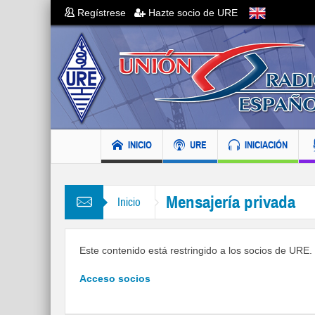
Regístrese
Hazte socio de URE
INICIO
URE
INICIACIÓN
Mensajería privada
Inicio
Este contenido está restringido a los socios de URE. S
Acceso socios