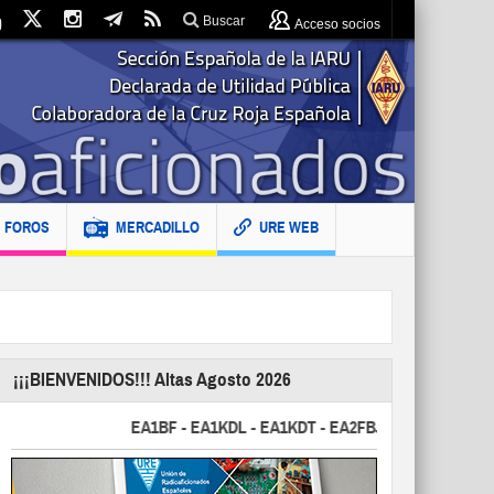
Buscar
Acceso socios
FOROS
MERCADILLO
URE WEB
¡¡¡BIENVENIDOS!!! Altas Agosto 2026
EA1BF - EA1KDL - EA1KDT - EA2FBJ - EA2FJU - EA2FKI