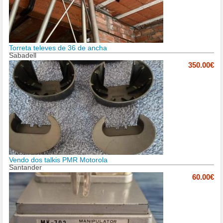
Torreta televes de 36 de ancha
Sabadell
350.00€
Vendo dos talkis PMR Motorola
Santander
60.00€