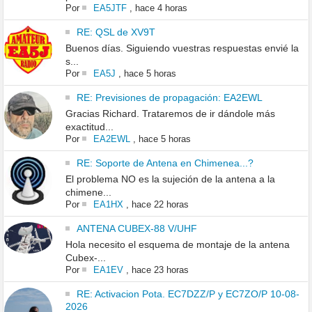
Por
EA5JTF
,
hace 4 horas
RE: QSL de XV9T
Buenos días. Siguiendo vuestras respuestas envié la
s...
Por
EA5J
,
hace 5 horas
RE: Previsiones de propagación: EA2EWL
Gracias Richard. Trataremos de ir dándole más
exactitud...
Por
EA2EWL
,
hace 5 horas
RE: Soporte de Antena en Chimenea...?
El problema NO es la sujeción de la antena a la
chimene...
Por
EA1HX
,
hace 22 horas
ANTENA CUBEX-88 V/UHF
Hola necesito el esquema de montaje de la antena
Cubex-...
Por
EA1EV
,
hace 23 horas
RE: Activacion Pota. EC7DZZ/P y EC7ZO/P 10-08-
2026