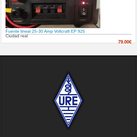
Fuente lineal 25-30 Amp Voltcraft EP 925
Ciudad real
79.00€