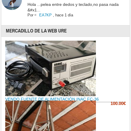
Hola ...pelea entre dedos y teclado,no pasa nada
&#x1...
Por
EA7KP
,
hace 1 día
MERCADILLO DE LA WEB URE
VENDO FUENTE DE ALIMENTACIÓN INAC FC-36
100.00€