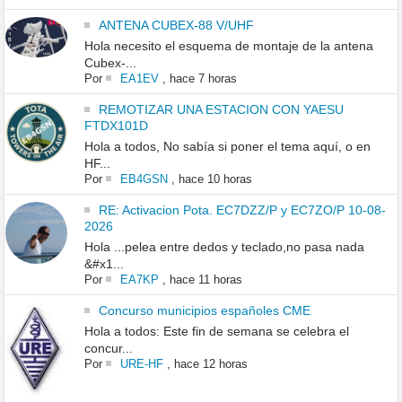
ANTENA CUBEX-88 V/UHF
Hola necesito el esquema de montaje de la antena
Cubex-...
Por
EA1EV
,
hace 7 horas
REMOTIZAR UNA ESTACION CON YAESU
FTDX101D
Hola a todos, No sabía si poner el tema aquí, o en
HF...
Por
EB4GSN
,
hace 10 horas
RE: Activacion Pota. EC7DZZ/P y EC7ZO/P 10-08-
2026
Hola ...pelea entre dedos y teclado,no pasa nada
&#x1...
Por
EA7KP
,
hace 11 horas
Concurso municipios españoles CME
Hola a todos: Este fin de semana se celebra el
concur...
Por
URE-HF
,
hace 12 horas