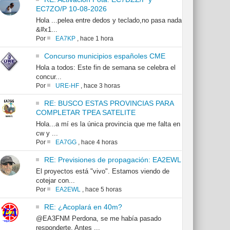
EC7ZO/P 10-08-2026
Hola ...pelea entre dedos y teclado,no pasa nada
&#x1...
Por
EA7KP
,
hace 1 hora
Concurso municipios españoles CME
Hola a todos: Este fin de semana se celebra el
concur...
Por
URE-HF
,
hace 3 horas
RE: BUSCO ESTAS PROVINCIAS PARA
COMPLETAR TPEA SATELITE
Hola...a mí es la única provincia que me falta en
cw y ...
Por
EA7GG
,
hace 4 horas
RE: Previsiones de propagación: EA2EWL
El proyectos está "vivo". Estamos viendo de
cotejar con...
Por
EA2EWL
,
hace 5 horas
RE: ¿Acoplará en 40m?
@EA3FNM Perdona, se me había pasado
responderte. Antes ...