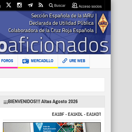
Buscar
Acceso socios
FOROS
MERCADILLO
URE WEB
¡¡¡BIENVENIDOS!!! Altas Agosto 2026
EA1BF - EA1KDL - EA1KDT - EA2FBJ - EA2FJU -