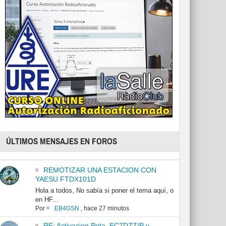
ÚLTIMOS MENSAJES EN FOROS
REMOTIZAR UNA ESTACION CON
YAESU FTDX101D
Hola a todos, No sabía si poner el tema aquí, o
en HF...
Por
EB4GSN
,
hace 27 minutos
RE: Activacion Pota. EC7DZZ/P y