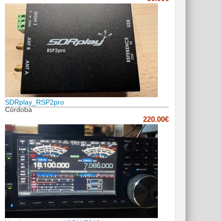
SDRplay_RSP2pro
Córdoba
220.00€