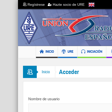
Regístrese
Hazte socio de URE
INICIO
URE
INICIACIÓN
Acceder
Inicio
Nombre de usuario