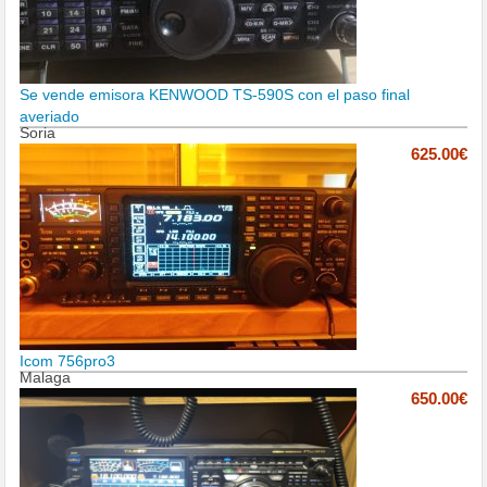
Se vende emisora KENWOOD TS-590S con el paso final
averiado
Soria
625.00€
Icom 756pro3
Malaga
650.00€