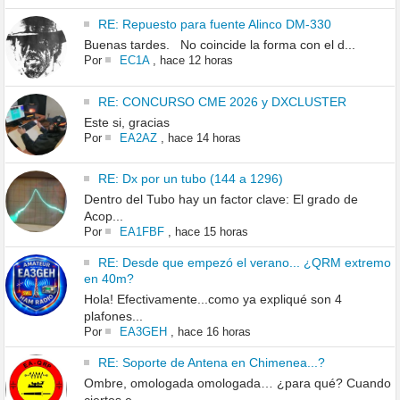
RE: Repuesto para fuente Alinco DM-330
Buenas tardes. No coincide la forma con el d...
Por
EC1A
,
hace 12 horas
RE: CONCURSO CME 2026 y DXCLUSTER
Este si, gracias
Por
EA2AZ
,
hace 14 horas
RE: Dx por un tubo (144 a 1296)
Dentro del Tubo hay un factor clave: El grado de
Acop...
Por
EA1FBF
,
hace 15 horas
RE: Desde que empezó el verano... ¿QRM extremo
en 40m?
Hola! Efectivamente...como ya expliqué son 4
plafones...
Por
EA3GEH
,
hace 16 horas
RE: Soporte de Antena en Chimenea...?
Ombre, omologada omologada… ¿para qué? Cuando