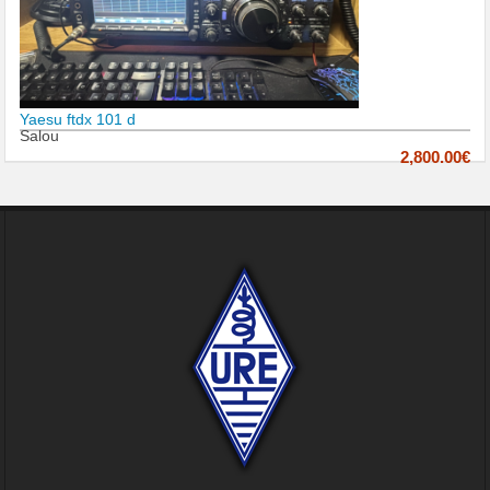
Yaesu ftdx 101 d
Salou
2,800.00€