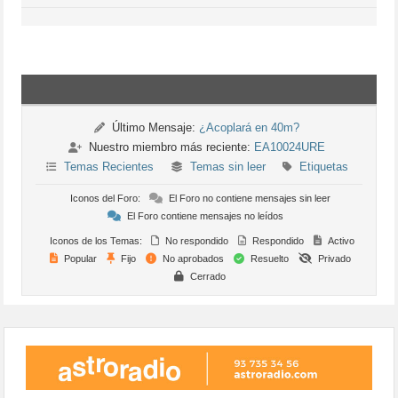
Último Mensaje:
¿Acoplará en 40m?
Nuestro miembro más reciente:
EA10024URE
Temas Recientes
Temas sin leer
Etiquetas
Iconos del Foro:
El Foro no contiene mensajes sin leer
El Foro contiene mensajes no leídos
Iconos de los Temas:
No respondido
Respondido
Activo
Popular
Fijo
No aprobados
Resuelto
Privado
Cerrado