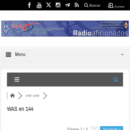
Buscar
Acceso
Menu
VHF-UHF
WAS en 144
Página 1 / 3
Siguiente