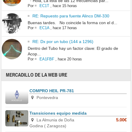
· Hola, La lista de las 12 frecuencias par...
Por
EC1T
,
hace 15 horas
RE: Repuesto para fuente Alinco DM-330
Buenas tardes. No coincide la forma con el d...
Por
EC1A
,
hace 17 horas
RE: Dx por un tubo (144 a 1296)
Dentro del Tubo hay un factor clave: El grado de
Acop...
Por
EA1FBF
,
hace 20 horas
MERCADILLO DE LA WEB URE
COMPRO HEIL PR-781
Pontevedra
Transiciones equipo medida
La Almunia de Doña
5.00€
Godina ( Zaragoza)