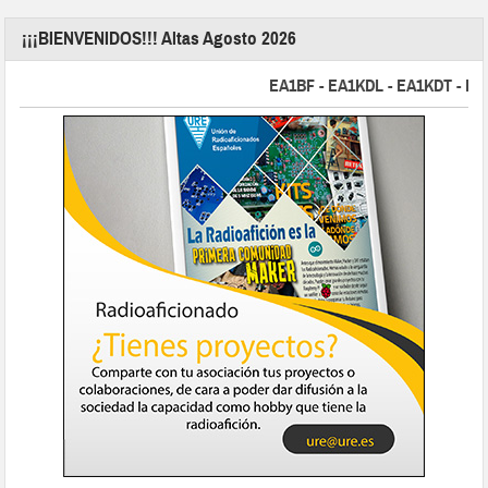
¡¡¡BIENVENIDOS!!! Altas Agosto 2026
EA1BF - EA1KDL - EA1KDT - EA2F