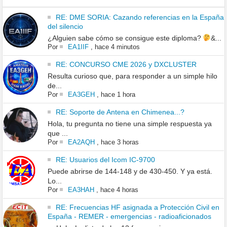
RE: DME SORIA: Cazando referencias en la España
del silencio
¿Alguien sabe cómo se consigue este diploma?
&...
Por
EA1IIF
,
hace 4 minutos
RE: CONCURSO CME 2026 y DXCLUSTER
Resulta curioso que, para responder a un simple hilo
de...
Por
EA3GEH
,
hace 1 hora
RE: Soporte de Antena en Chimenea...?
Hola, tu pregunta no tiene una simple respuesta ya
que ...
Por
EA2AQH
,
hace 3 horas
RE: Usuarios del Icom IC-9700
Puede abrirse de 144-148 y de 430-450. Y ya está.
Lo...
Por
EA3HAH
,
hace 4 horas
RE: Frecuencias HF asignada a Protección Civil en
España - REMER - emergencias - radioaficionados