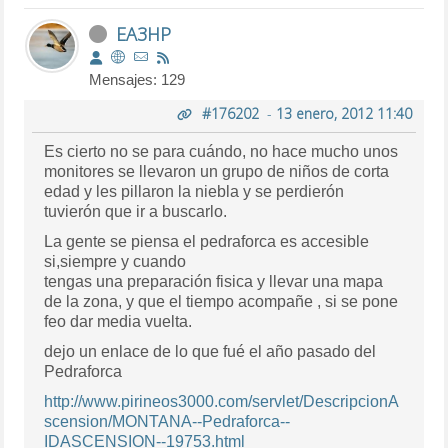
EA3HP
Mensajes: 129
#176202
-
13 enero, 2012 11:40
Es cierto no se para cuándo, no hace mucho unos
monitores se llevaron un grupo de niños de corta
edad y les pillaron la niebla y se perdierón
tuvierón que ir a buscarlo.
La gente se piensa el pedraforca es accesible
si,siempre y cuando
tengas una preparación fisica y llevar una mapa
de la zona, y que el tiempo acompañe , si se pone
feo dar media vuelta.
dejo un enlace de lo que fué el año pasado del
Pedraforca
http://www.pirineos3000.com/servlet/DescripcionA
scension/MONTANA--Pedraforca--
IDASCENSION--19753.html