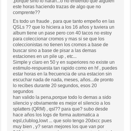
,porqué sino lo haran...o no entiendo que alguien
este horas haciendo trazas de algo que no
comprente??
Es todo un fraude , para que tanto empeño en las
QSLs ?? que lo hiciera a los 16 años y tuviera un
album tiene un pase pero con 40 tacos no estoy
para coleccionar cromos y mas si se que los
coleccionistas no tienen los cromos a base de
buscar sino a base de pisar a las demas
estaciones en un pile up , etc...
Simple y claro en 50 y en superiores no existe un
estimulo-respuesta tan rapido como en hf , puedes
estar horas en la frecuencia de una estacion sin
escuchar nada de nada, meses, años...de pronto
lo recibes durante 20 segundos, esos 20
segundos
han valido la pena,porque todo lo demas a sido
silencio y obviamente es mejor el silencio a los
splatters (QRM) , qsl?? para que? subo desde
hace años los logs de forma automatica a
eqsl,clublog,lowt ... que solo tengo 20dxcc pues
muy bien , y? seran mejores los que van por