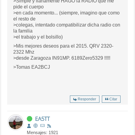
>Simple y llanamente HAGO la RADIO que me
pide el cuerpo
>en cada momento... (siempre, imagino que como
el resto de
>colegas, intentado compatibilizar dicha radio con
la familia
>el trabajo y el bolsillo)
>Mis mejores deseos para el 2015. QRV 2320-
2322 Mhz
>desde Zaragoza IN91MP. 6189Zero5329 !!!!!
>Tomas EA2BCJ
Responder
Citar
EA5TT
Mensajes: 1921