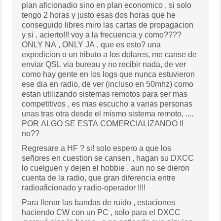
plan aficionadio sino en plan economico , si solo
tengo 2 horas y justo esas dos horas que he
conseguido libres miro las cartas de propagacion
y si , acierto!!! voy a la frecuencia y como????
ONLY NA , ONLY JA , que es esto? una
expedicion o un tributo a los dolares, me canse de
enviar QSL via bureau y no recibir nada, de ver
como hay gente en los logs que nunca estuvieron
ese dia en radio, de ver (incluso en 50mhz) como
estan utilizando sistemas remotos para ser mas
competitivos , es mas escucho a varias personas
unas tras otra desde el mismo sistema remoto, ....
POR ALGO SE ESTA COMERCIALIZANDO !!
no??
Regresare a HF ? si! solo espero a que los
señores en cuestion se cansen , hagan su DXCC
lo cuelguen y dejen el hobbie , aun no se dieron
cuenta de la radio, que gran diferencia entre
radioaficionado y radio-operador !!!!
Para llenar las bandas de ruido , estaciones
haciendo CW con un PC , solo para el DXCC