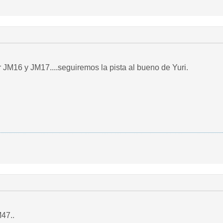
r JM16 y JM17....seguiremos la pista al bueno de Yuri.
47..