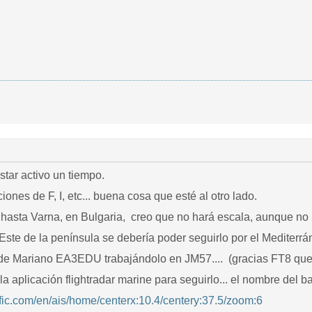
estar activo un tiempo.
iones de F, I, etc... buena cosa que esté al otro lado.
r hasta Varna, en Bulgaria, creo que no hará escala, aunque no
ste de la península se debería poder seguirlo por el Mediterrá
de Mariano EA3EDU trabajándolo en JM57.... (gracias FT8 que m
a aplicación flightradar marine para seguirlo... el nombre del bar
ffic.com/en/ais/home/centerx:10.4/centery:37.5/zoom:6