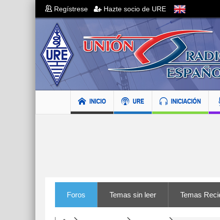
Regístrese
Hazte socio de URE
INICIO
URE
INICIACIÓN
Foros
Temas sin leer
Temas Reci