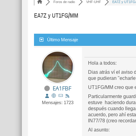
Foros de radio
VHF-UHF
EA7Z y UT1FG
EA7Z y UT1FG/MM
Último Mensaje
Hola a todos:
Dias atrás ví el avis
que pudieran "echarle
EA1FBF
UT1FG/MM creo que e
Particularmente guard
Mensajes: 1723
estuve haciendo duran
después cuando llegab
acuerdo, pero ahí est
IN77/78 (creo recorda
Al asunto: