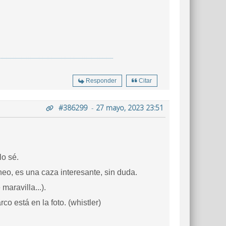
Responder
Citar
#386299
-
27 mayo, 2023 23:51
 lo sé.
neo, es una caza interesante, sin duda.
aravilla...).
co está en la foto. (whistler)