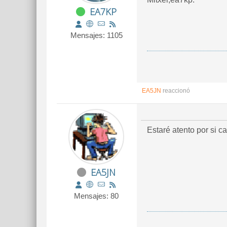
EA7KP
Mensajes: 1105
EA5JN
reaccionó
Estaré atento por si c
EA5JN
Mensajes: 80