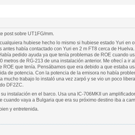
ste post sobre UT1FG/mm.
cualquiera hubiese hecho lo mismo si hubiese estado Yuri en o
s antes había contactado con Yuri en 2 m FT8 cerca de Huelva. 
 Había pedido ayuda ya que tenía problemas de ROE cuando usa
 metros de RG-213 de una instalación anterior. Me ofrecí a ir a
de ROE que tenía. Pensábamos que era debido a que estaba us
ida de potencia. Con la potencia de la emisora no había proble
a mucho trabajo lo instaló una vez zarpó y se vio un poco liber
ado DF2ZC.
u instalación en el barco. Usa una IC-706MKII un amplificador
e cuando vaya a Bulgaria que era su próximo destino iba a cam
bien y entretenida.