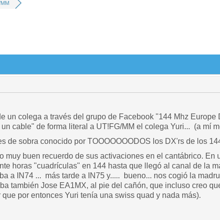
/MM
o de un colega a través del grupo de Facebook "144 Mhz Europe
 un cable" de forma literal a UT!FG/MM el colega Yuri... (a mí 
s de sobra conocido por TOOOOOOODOS los DX'rs de los 14
o muy buen recuerdo de sus activaciones en el cantábrico. En 
te horas "cuadrículas" en 144 hasta que llegó al canal de la 
a a IN74 ... más tarde a IN75 y..... bueno... nos cogió la madr
aba también Jose EA1MX, al pie del cañón, que incluso creo qu
r que por entonces Yuri tenía una swiss quad y nada más).