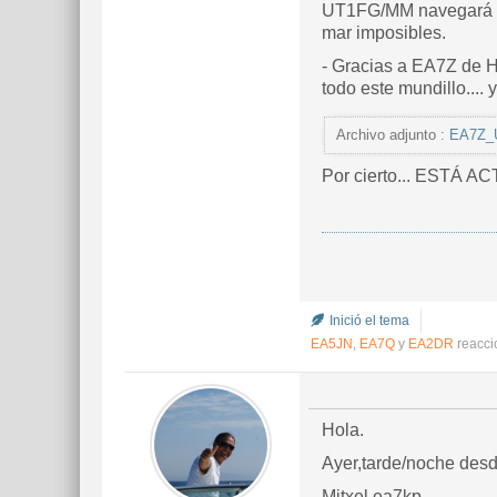
UT1FG/MM navegará por
mar imposibles.
- Gracias a EA7Z de Hu
todo este mundillo....
Archivo adjunto :
EA7Z_
Por cierto... ESTÁ ACT
Inició el tema
EA5JN
,
EA7Q
y
EA2DR
reacci
Hola.
Ayer,tarde/noche desd
Mitxel,ea7kp.