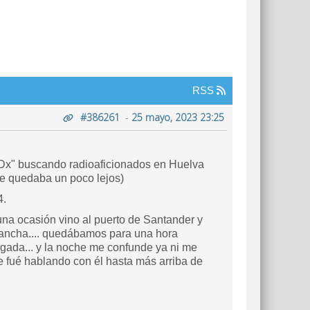
RSS
#386261
-
25 mayo, 2023 23:25
 Dx" buscando radioaficionados en Huelva
me quedaba un poco lejos)
4.
una ocasión vino al puerto de Santander y
mancha.... quedábamos para una hora
ugada... y la noche me confunde ya ni me
e fué hablando con él hasta más arriba de