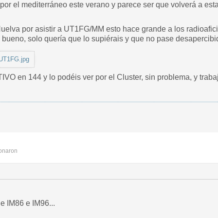
 el mediterráneo este verano y parece ser que volverá a estar
elva por asistir a UT1FG/MM esto hace grande a los radioaficio
 y bueno, solo quería que lo supiérais y que no pase desapercib
UT1FG.jpg
IVO en 144 y lo podéis ver por el Cluster, sin problema, y trabaj
onaron
e IM86 e IM96...