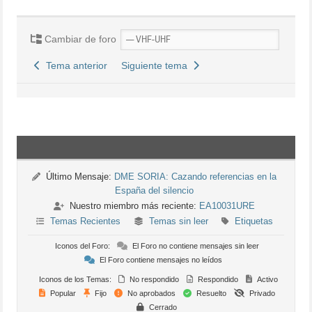
Cambiar de foro
Tema anterior
Siguiente tema
Último Mensaje:
DME SORIA: Cazando referencias en la
España del silencio
Nuestro miembro más reciente:
EA10031URE
Temas Recientes
Temas sin leer
Etiquetas
Iconos del Foro:
El Foro no contiene mensajes sin leer
El Foro contiene mensajes no leídos
Iconos de los Temas:
No respondido
Respondido
Activo
Popular
Fijo
No aprobados
Resuelto
Privado
Cerrado