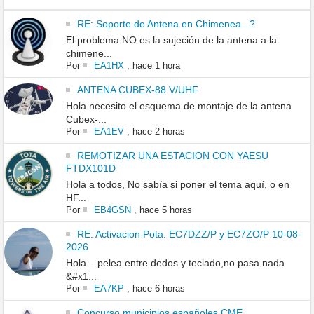
RE: Soporte de Antena en Chimenea...?
El problema NO es la sujeción de la antena a la
chimene...
Por
EA1HX
,
hace 1 hora
ANTENA CUBEX-88 V/UHF
Hola necesito el esquema de montaje de la antena
Cubex-...
Por
EA1EV
,
hace 2 horas
REMOTIZAR UNA ESTACION CON YAESU
FTDX101D
Hola a todos, No sabía si poner el tema aquí, o en
HF...
Por
EB4GSN
,
hace 5 horas
RE: Activacion Pota. EC7DZZ/P y EC7ZO/P 10-08-
2026
Hola ...pelea entre dedos y teclado,no pasa nada
&#x1...
Por
EA7KP
,
hace 6 horas
Concurso municipios españoles CME