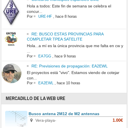
Hola a todos: Este fin de semana se celebra el
concur...
Por
URE-HF
,
hace 8 horas
RE: BUSCO ESTAS PROVINCIAS PARA
COMPLETAR TPEA SATELITE
Hola...a mí es la única provincia que me falta en cw y
...
Por
EA7GG
,
hace 9 horas
RE: Previsiones de propagación: EA2EWL
El proyectos está "vivo". Estamos viendo de cotejar
con...
Por
EA2EWL
,
hace 10 horas
MERCADILLO DE LA WEB URE
Busco antena 2M12 de M2 antennas
Vera-playa-
1.00€