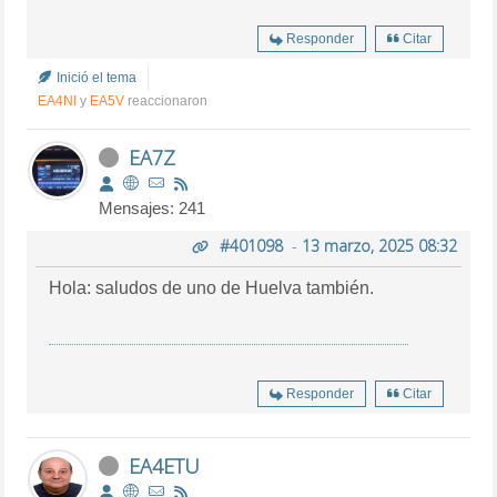
Responder
Citar
Inició el tema
EA4NI
y
EA5V
reaccionaron
EA7Z
Mensajes: 241
#401098
-
13 marzo, 2025 08:32
Hola: saludos de uno de Huelva también.
Responder
Citar
EA4ETU