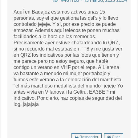
#401108
-
13 marzo, 2025 20:54
Aquí en Badajoz estamos activos unas 15
personas, soy el que gestiona las qsl's y lo llevo
controlado jejeje. Y sí, por ese precio se puede
empezar. Además aquí telecos te ponen muchas
facilidades a la hora de las memorias.
Precisamente ayer estuve chafardeando tu QRZ,
si no recuerdo mal estabas en FT8 y me gusta ver
en QRZ los indicativos por las fotos que tienen y
me parece pero no estoy seguro, que hablé
contigo un verano en VHF por el repe. A Llerena
va bastante a menudo mi mujer por trabajo y
fuimos este verano a la celebración del marchista,
"el más marchoso medallista del mundo" jejeje Yo
antes vivía en Vilanova i la Geltrú, EA3BEP mi
indicativo. Por cierto, haz copias de seguridad del
log, jajajaja
Responder
Citar