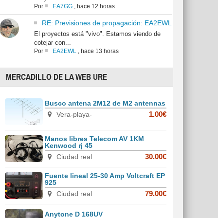
Por
EA7GG
,
hace 12 horas
RE: Previsiones de propagación: EA2EWL
El proyectos está "vivo". Estamos viendo de
cotejar con...
Por
EA2EWL
,
hace 13 horas
MERCADILLO DE LA WEB URE
Busco antena 2M12 de M2 antennas
Vera-playa-
1.00€
Manos libres Telecom AV 1KM
Kenwood rj 45
Ciudad real
30.00€
Fuente lineal 25-30 Amp Voltcraft EP
925
Ciudad real
79.00€
Anytone D 168UV