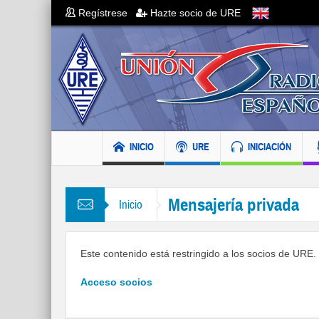
Regístrese
Hazte socio de URE
INICIO
URE
INICIACIÓN
Mensajería privada
Inicio
Este contenido está restringido a los socios de URE. S
Acceso socios