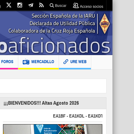
Buscar
Acceso socios
FOROS
MERCADILLO
URE WEB
¡¡¡BIENVENIDOS!!! Altas Agosto 2026
EA1BF - EA1KDL - EA1KDT - EA2FBJ - EA2FJU 