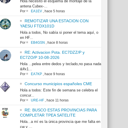
Hola necesito el esquema de montaje de la
antena Cubex-...
Por
EA1EV
,
hace 5 horas
REMOTIZAR UNA ESTACION CON
YAESU FTDX101D
Hola a todos, No sabía si poner el tema aquí, o
en HF...
Por
EB4GSN
,
hace 8 horas
RE: Activacion Pota. EC7DZZ/P y
EC7ZO/P 10-08-2026
Hola ...pelea entre dedos y teclado,no pasa nada
&#x1...
Por
EA7KP
,
hace 9 horas
Concurso municipios españoles CME
Hola a todos: Este fin de semana se celebra el
concur...
Por
URE-HF
,
hace 11 horas
RE: BUSCO ESTAS PROVINCIAS PARA
COMPLETAR TPEA SATELITE
Hola...a mí es la única provincia que me falta en
cw y ...