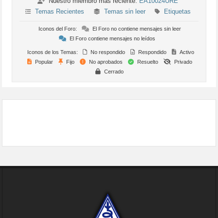
Nuestro miembro más reciente:
EA10024URE
Temas Recientes
Temas sin leer
Etiquetas
Iconos del Foro:
El Foro no contiene mensajes sin leer
El Foro contiene mensajes no leídos
Iconos de los Temas:
No respondido
Respondido
Activo
Popular
Fijo
No aprobados
Resuelto
Privado
Cerrado