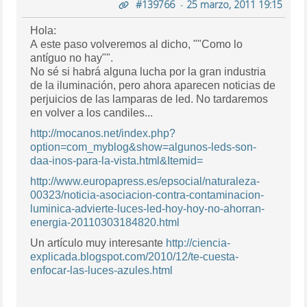
#139766
-
25 marzo, 2011 19:15
Hola:
A este paso volveremos al dicho, ""Como lo
antíguo no hay"".
No sé si habrá alguna lucha por la gran industria
de la iluminación, pero ahora aparecen noticias de
perjuicios de las lamparas de led. No tardaremos
en volver a los candiles...
http://mocanos.net/index.php?
option=com_myblog&show=algunos-leds-son-
daa-inos-para-la-vista.html&Itemid=
http://www.europapress.es/epsocial/naturaleza-
00323/noticia-asociacion-contra-contaminacion-
luminica-advierte-luces-led-hoy-hoy-no-ahorran-
energia-20110303184820.html
Un artículo muy interesante
http://ciencia-
explicada.blogspot.com/2010/12/te-cuesta-
enfocar-las-luces-azules.html