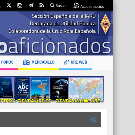
Buscar
Acceso socios
FOROS
MERCADILLO
URE WEB