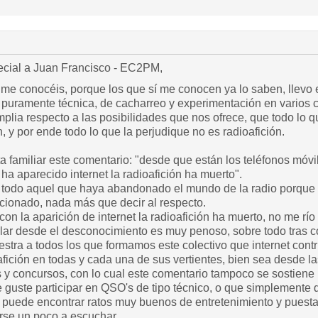
ecial a Juan Francisco - EC2PM,
 me conocéis, porque los que sí me conocen ya lo saben, llevo 
 puramente técnica, de cacharreo y experimentación en varios ca
mplia respecto a las posibilidades que nos ofrece, que todo lo 
n, y por ende todo lo que la perjudique no es radioafición.
ta familiar este comentario: "desde que están los teléfonos móvi
 ha aparecido internet la radioafición ha muerto".
e todo aquel que haya abandonado el mundo de la radio porque h
icionado, nada más que decir al respecto.
con la aparición de internet la radioafición ha muerto, no me rí
ar desde el desconocimiento es muy penoso, sobre todo tras c
estra a todos los que formamos este colectivo que internet cont
afición en todas y cada una de sus vertientes, bien sea desde 
s y concursos, con lo cual este comentario tampoco se sostiene n
 guste participar en QSO's de tipo técnico, o que simplemente 
uede encontrar ratos muy buenos de entretenimiento y puesta 
rse un poco a escuchar.