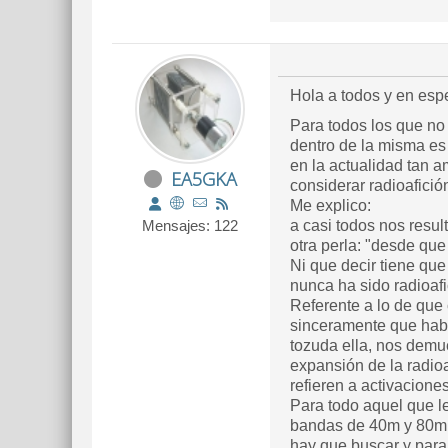
Hola a todos y en esp
Para todos los que no
dentro de la misma es
en la actualidad tan a
EA5GKA
considerar radioafició
Me explico:
Mensajes: 122
a casi todos nos resul
otra perla: "desde que
Ni que decir tiene qu
nunca ha sido radioaf
Referente a lo de que 
sinceramente que habl
tozuda ella, nos demu
expansión de la radio
refieren a activacione
Para todo aquel que le
bandas de 40m y 80m p
hay que buscar y para