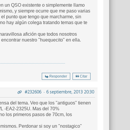
 en un QSO existente o simplemente llamo
l mismo, y siempre ocurre que me paso varias
ta el punto que tengo que marcharme, sin
 no hay algún colega tratando temas que te
maravillosa afición que todos nosotros
ncontrar nuestro "huequecito" en ella.
Responder
Citar
#232606
-
6 septiembre, 2013 20:30
iensa del tema. Veo que los "antiguos" tienen
 SWL -EA2-2325U. Mas del 70%
no los primeros pasos de 70cm, los
 mismos. Perdonar si soy un "nostagico"