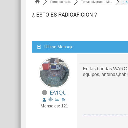
Foros de radio
Temas diversos - Mi...
¿ E
¿ ESTO ES RADIOAFICIÓN ?
Último Mensaje
En las bandas WARC, a
equipos, antenas,hablar
EA1QU
Mensajes: 121