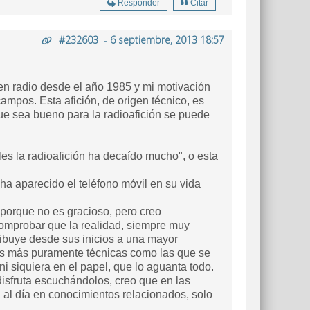
Responder
Citar
#232603
-
6 septiembre, 2013 18:57
en radio desde el año 1985 y mi motivación
mpos. Esta afición, de origen técnico, es
que sea bueno para la radioafición se puede
les la radioafición ha decaído mucho", o esta
a aparecido el teléfono móvil en su vida
o porque no es gracioso, pero creo
omprobar que la realidad, siempre muy
ribuye desde sus inicios a una mayor
las más puramente técnicas como las que se
i siquiera en el papel, que lo aguanta todo.
disfruta escuchándolos, creo que en las
al día en conocimientos relacionados, solo