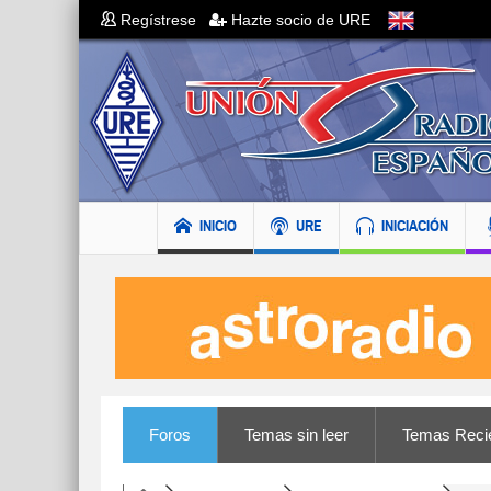
Regístrese
Hazte socio de URE
INICIO
URE
INICIACIÓN
Foros
Temas sin leer
Temas Reci