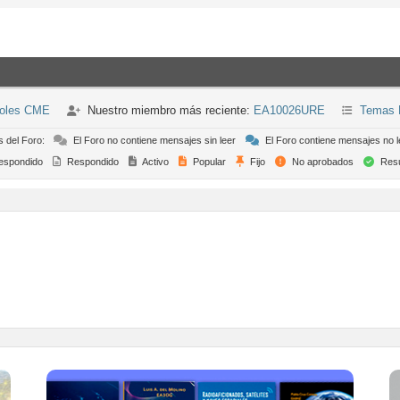
ñoles CME
Nuestro miembro más reciente:
EA10026URE
Temas 
s del Foro:
El Foro no contiene mensajes sin leer
El Foro contiene mensajes no l
espondido
Respondido
Activo
Popular
Fijo
No aprobados
Resu