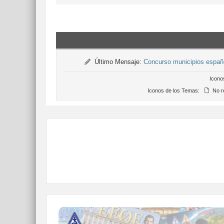
Último Mensaje:
Concurso municipios espa
Icono
Iconos de los Temas:
No r
QDURE - https://qsl.ure.es