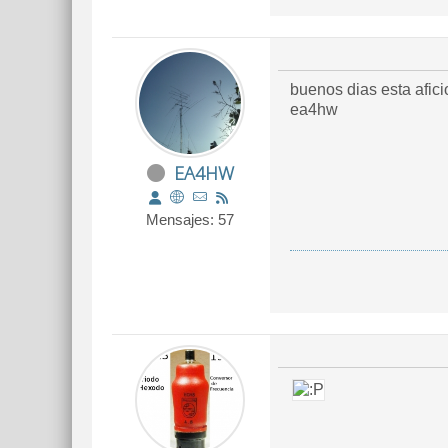
buenos dias esta aficion tie
ea4hw
EA4HW
Mensajes: 57