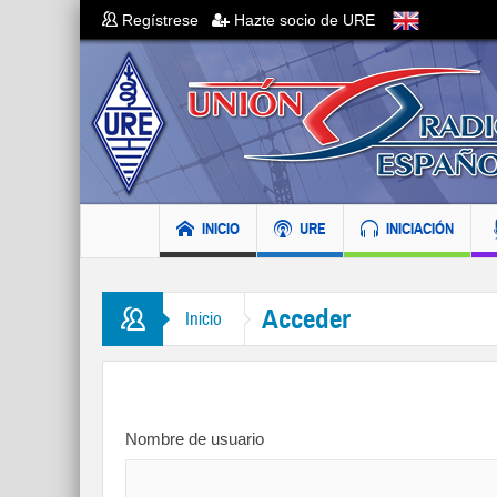
Regístrese
Hazte socio de URE
INICIO
URE
INICIACIÓN
Acceder
Inicio
Nombre de usuario