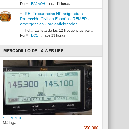
Por
EA2AQH
,
hace 11 horas
RE: Frecuencias HF asignada a
Protección Civil en España - REMER -
emergencias - radioaficionados
· Hola, La lista de las 12 frecuencias par...
Por
EC1T
,
hace 23 horas
MERCADILLO DE LA WEB URE
SE VENDE
Málaga
650.00€