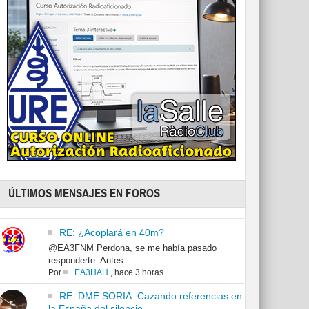
ÚLTIMOS MENSAJES EN FOROS
RE: ¿Acoplará en 40m?
@EA3FNM Perdona, se me había pasado
responderte. Antes ...
Por
EA3HAH
,
hace 3 horas
RE: DME SORIA: Cazando referencias en
la España del silencio