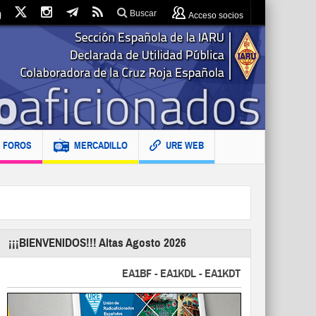
Buscar
Acceso socios
FOROS
MERCADILLO
URE WEB
¡¡¡BIENVENIDOS!!! Altas Agosto 2026
EA1BF - EA1KDL - EA1KDT - EA2FBJ - EA2FJU -