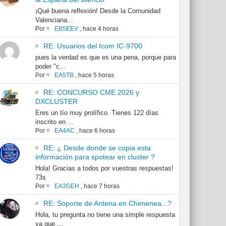
¡Qué buena reflexión! Desde la Comunidad
Valenciana...
Por
EB5EEV
,
hace 4 horas
RE: Usuarios del Icom IC-9700
pues la verdad es que es una pena, porque para
poder "c...
Por
EA5TB
,
hace 5 horas
RE: CONCURSO CME 2026 y
DXCLUSTER
Eres un tío muy prolífico. Tienes 122 días
inscrito en ...
Por
EA4AC
,
hace 6 horas
RE: ¿ Desde donde se copia esta
información para spotear en cluster ?
Hola! Gracias a todos por vuestras respuestas!
73s
Por
EA3GEH
,
hace 7 horas
RE: Soporte de Antena en Chimenea...?
Hola, tu pregunta no tiene una simple respuesta
ya que ...