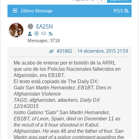
Último Mensaje
RSS
EA2SN
Mensajes: 3718
#31862
-
14 diciembre, 2015 21:59
Me acabo de enterar por el boletín de la ARRL
que uno de los Policías Nacionales fallecidos en
Afganistán, era EB1BT.
El texto está copiado de The Daily DX:
Gabi San Martin Hernandez, EB1BT, Dies in
Afghanistan Violence
TAGS: afghanistan, attackers, Daily DX
12/14/2015
Isidro Gabino “Gabi” San Martin Hernandez,
EB1BT, of Leon, Spain, died on December 11 as
the result of a 9 hour shootout in Kabul,
Afghanistan. He was 48 and the father of four. San
Martin was part of a police contingent guarding the