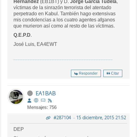
Hernández
(EB1BT) y D.
Jorge García Tudela
,
víctimas de la sinrazón terrorista del atentado
perpetrado en Kabul. También hago extensivas
mis condolencias a los cuatro agentes afganos
que murieron así como al resto de las víctimas.
Q.E.P.D
.
José Luis, EA4EWT
Responder
Citar
EA1BAB
Mensajes: 756
#287104
-
15 diciembre, 2015 21:52
DEP