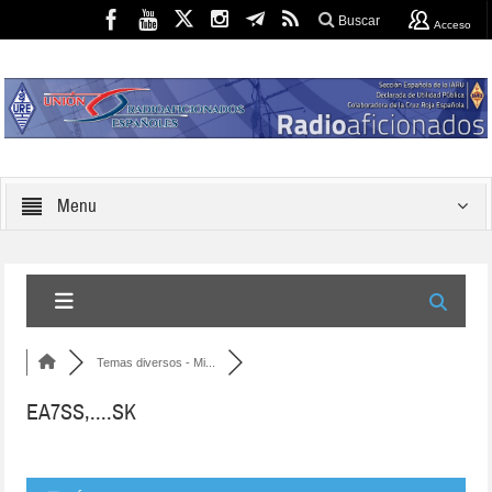
Buscar
Acceso
Menu
Temas diversos - Mi...
EA7SS,....SK