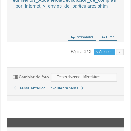
edimientos_Aduaneros/Declaracion_de_compras
_por_Internet_y_envios_de_particulares.shtml
Responder
Citar
Página 3 / 3
Anterior
Cambiar de foro
Tema anterior
Siguiente tema