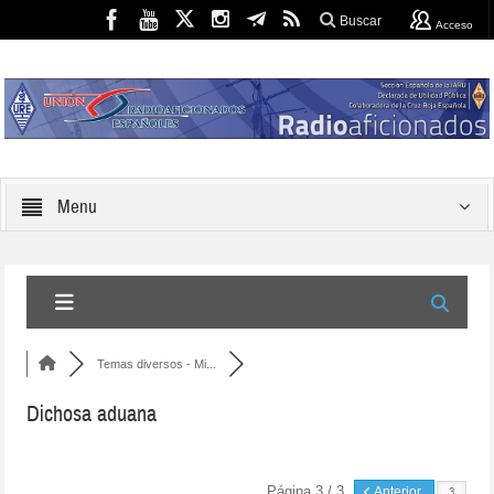
Buscar
Acceso
Menu
Temas diversos - Mi...
Dichosa aduana
Página 3 / 3
Anterior