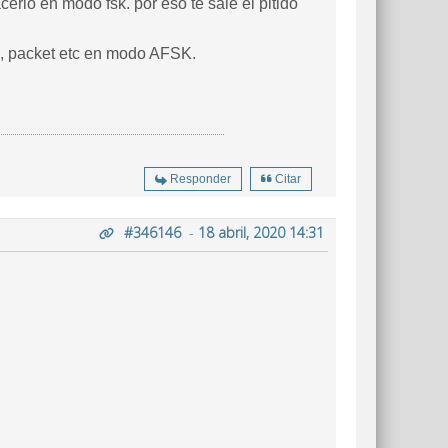
erlo en modo fsk. por eso te sale el pitido
sk, packet etc en modo AFSK.
Responder
Citar
#346146
-
18 abril, 2020 14:31