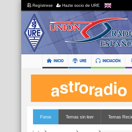
Regístrese
Hazte socio de URE
INICIO
URE
INICIACIÓN
Foros
Temas sin leer
Temas Reci