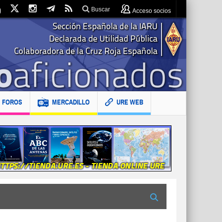
Buscar
Acceso socios
FOROS
MERCADILLO
URE WEB