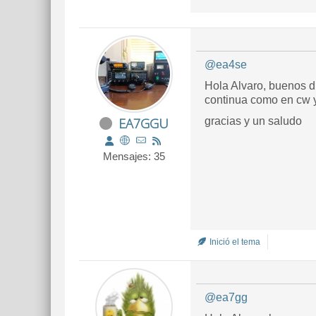
@ea4se
Hola Alvaro, buenos dí
continua como en cw 
EA7GGU
gracias y un saludo
Mensajes: 35
Inició el tema
@ea7gg