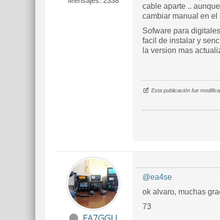
Mensajes: 2338
cable aparte .. aunque
cambiar manual en el 
Sofware para digitales
facil de instalar y se
la version mas actual
Esta publicación fue modifi
@ea4se
ok alvaro, muchas grac
73
EA7GGU