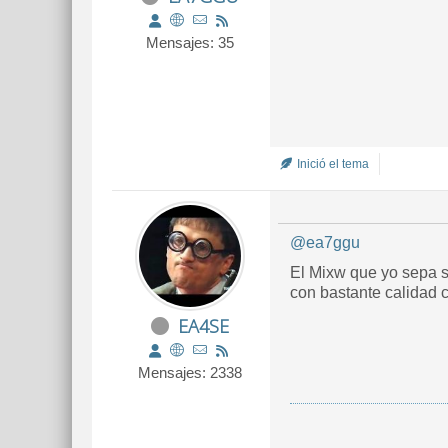
Mensajes: 35
Inició el tema
@ea7ggu
El Mixw que yo sepa si
con bastante calidad 
EA4SE
Mensajes: 2338