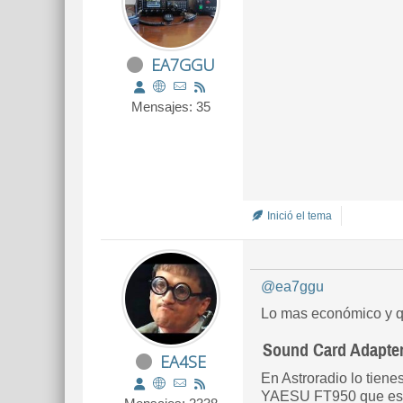
EA7GGU
Mensajes: 35
Inició el tema
@ea7ggu
Lo mas económico y q
Sound Card Adapte
EA4SE
En Astroradio lo tiene
YAESU FT950 que es igu