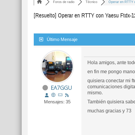
Foros de radio
Técnico
Operar en RTTY c
[Resuelto]
Operar en RTTY con Yaesu Ftdx-1
Último Mensaje
Hola amigos, ante tod
en fin me pongo manos
quisiera conectar mi f
EA7GGU
comunicaciones digital
mismo.
Mensajes: 35
También quisiera sabe
muchas gracias y 73