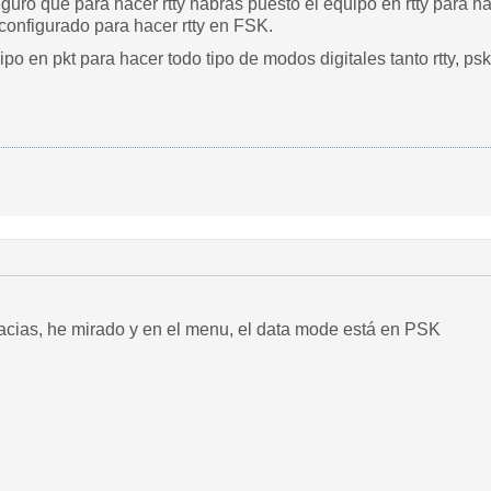
guro que para hacer rtty habras puesto el equipo en rtty para hac
configurado para hacer rtty en FSK.
po en pkt para hacer todo tipo de modos digitales tanto rtty, p
acias, he mirado y en el menu, el data mode está en PSK