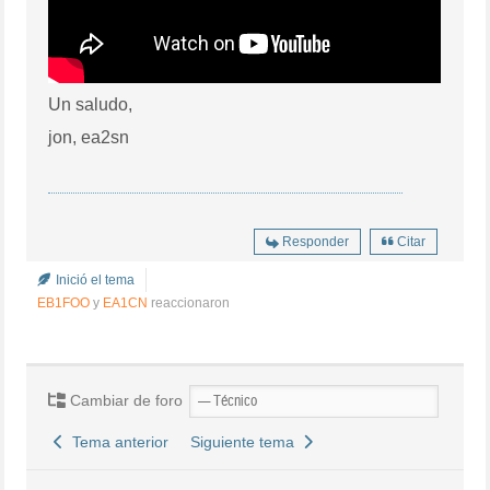
Un saludo,
jon, ea2sn
Responder
Citar
Inició el tema
EB1FOO
y
EA1CN
reaccionaron
Cambiar de foro
Tema anterior
Siguiente tema