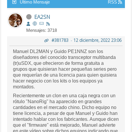
Último Mensaje
RSS
EA2SN
Mensajes: 3718
#381783
-
12 diciembre, 2022 23:06
Manuel DL2MAN y Guido PE1NNZ son los
diseñadores del conocido transceptor multibanda
(tr)uSDX, que ofrecieron de forma gratuita a
grupos que quisieran hacer pequeñas series pero
que requerían de una licencia para quien quisiera
hacer negocio con los kits o los equipos ya
montados.
Recientemente un clon en una caja negra con un
rótulo "NanoRig" ha aparecido en grandes
cantidades en el mercado chino. Dicho equipo no
tiene licencia, a pesar de que Manuel y Guido han
intentado hablar con los fabricantes. Aunque dicen
que el "firmware" está mejorado, Manuel advierte
en este vídeo sobre dichos equipos indicando que