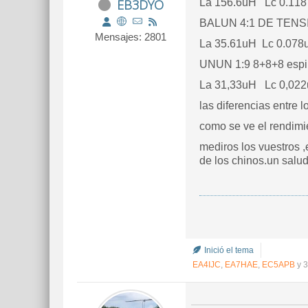
EB3DYO
La 156.6uH Lc 0.118
BALUN 4:1 DE TENSI
Mensajes: 2801
La 35.61uH Lc 0.078
UNUN 1:9 8+8+8 espi
La 31,33uH Lc 0,02
las diferencias entre 
como se ve el rendimi
mediros los vuestros 
de los chinos.un salu
Inició el tema
EA4IJC
,
EA7HAE
,
EC5APB
y 3