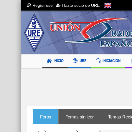
Regístrese
Hazte socio de URE
INICIO
URE
INICIACIÓN
Foros
Temas sin leer
Temas Reci