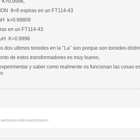
 K=0.9996,
ON 8+8 espiras en un FT114-43
uH k=0.99809
ras en un FT114-43
2uH K=0.9996
los dos ultimos toroides en la "La" son porque son toroides disti
ento de estos transformadores es muy bueno,
,experimentar y saber como realmente os funcionan las cosas es
do
 personas más reaccionaron