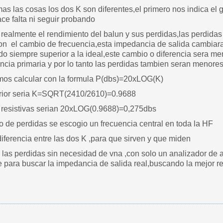
as las cosas los dos K son diferentes,el primero nos indica el
ce falta ni seguir probando
realmente el rendimiento del balun y sus perdidas,las perdidas 
on el cambio de frecuencia,esta impedancia de salida cambiara 
do siempre superior a la ideal,este cambio o diferencia sera me
cia primaria y por lo tanto las perdidas tambien seran menores
mos calcular con la formula P(dbs)=20xLOG(K)
terior seria K=SQRT(2410/2610)=0.9688
 resistivas serian 20xLOG(0.9688)=0,275dbs
o de perdidas se escogio un frecuencia central en toda la HF
iferencia entre las dos K ,para que sirven y que miden
las perdidas sin necesidad de vna ,con solo un analizador de a
 para buscar la impedancia de salida real,buscando la mejor re