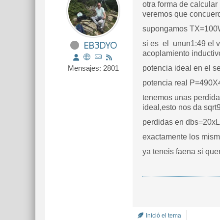
otra forma de calcular 
veremos que concuerda
supongamos TX=100W 
EB3DYO
si es el unun1:49 el 
acoplamiento inductiv
Mensajes: 2801
potencia ideal en el
potencia real P=490
tenemos unas perdidas
ideal,esto nos da sqrt
perdidas en dbs=20x
exactamente los mismo
ya teneis faena si que
Inició el tema