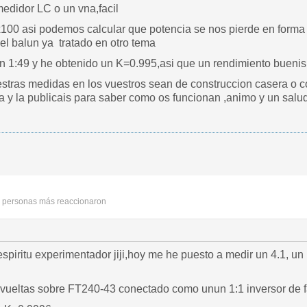
edidor LC o un vna,facil
100 asi podemos calcular que potencia se nos pierde en forma d
el balun ya tratado en otro tema
 1:49 y he obtenido un K=0.995,asi que un rendimiento bueni
estras medidas en los vuestros sean de construccion casera o co
sa y la publicais para saber como os funcionan ,animo y un salu
 personas más reaccionaron
piritu experimentador jiji,hoy me he puesto a medir un 4.1, un
ltas sobre FT240-43 conectado como unun 1:1 inversor de 