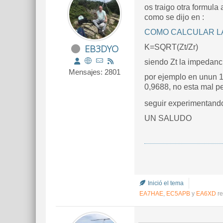
os traigo otra formula 
como se dijo en :
COMO CALCULAR LA 
EB3DYO
K=SQRT(Zt/Zr)
siendo Zt la impedanci
Mensajes: 2801
por ejemplo en unun 1
0,9688, no esta mal pe
seguir experimentando
UN SALUDO
Inició el tema
EA7HAE
,
EC5APB
y
EA6XD
re