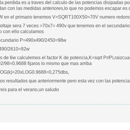
la perdida es a traves del calculo de las potencias disipadas por
n con las medidas anteriores,lo que no podemos escapar es de
en el primario tenemos V=SQRT100X50=70V numero redondo,50
voltaje sera 7 veces =70x7= 490v que tenemos en el secundario
o con ello calculamos
 secundario P=490x490/2450=98w
X490/2610=92w
 de 6w calculemos el factor K de potencia,K=sqrt Pr/Pi,raizcuad
92/98=0.9688 fijaros lo mismo que mas arriba
LOG(k)=20xLOG0.9688=0,275dbs,
s resultados que anteriormente pero esta vez con las potencia
reis para el verano,un saludo