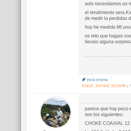
solo necesitamos un m
el rendimiento sera Kx
de medir la perdidas d
hoy he medido MI unun
os reto que hagais vu
llevais alguna sorpre
Inició el tema
EA4IJC
,
EA7HAE
,
EC5APB
y 7
parece que hay poco es
son los siguientes:
CHOKE COAXIAL 12 vue