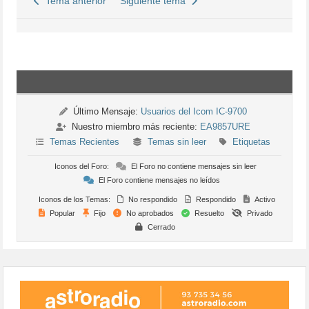
Tema anterior
Siguiente tema
Último Mensaje:
Usuarios del Icom IC-9700
Nuestro miembro más reciente:
EA9857URE
Temas Recientes
Temas sin leer
Etiquetas
Iconos del Foro:
El Foro no contiene mensajes sin leer
El Foro contiene mensajes no leídos
Iconos de los Temas:
No respondido
Respondido
Activo
Popular
Fijo
No aprobados
Resuelto
Privado
Cerrado