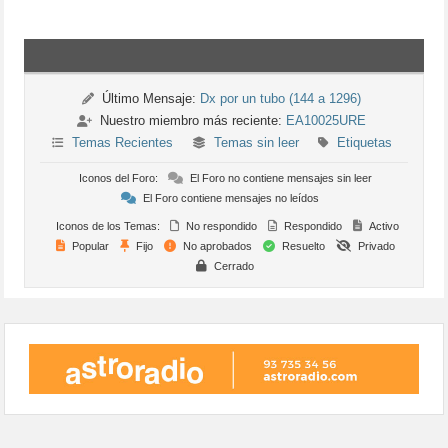
Último Mensaje:
Dx por un tubo (144 a 1296)
Nuestro miembro más reciente:
EA10025URE
Temas Recientes
Temas sin leer
Etiquetas
Iconos del Foro:
El Foro no contiene mensajes sin leer
El Foro contiene mensajes no leídos
Iconos de los Temas:
No respondido
Respondido
Activo
Popular
Fijo
No aprobados
Resuelto
Privado
Cerrado