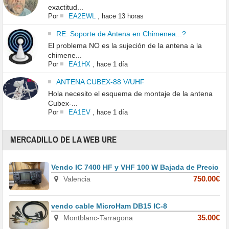
exactitud...
Por
EA2EWL
,
hace 13 horas
RE: Soporte de Antena en Chimenea...?
El problema NO es la sujeción de la antena a la
chimene...
Por
EA1HX
,
hace 1 día
ANTENA CUBEX-88 V/UHF
Hola necesito el esquema de montaje de la antena
Cubex-...
Por
EA1EV
,
hace 1 día
MERCADILLO DE LA WEB URE
Vendo IC 7400 HF y VHF 100 W Bajada de Precio
Valencia
750.00€
vendo cable MicroHam DB15 IC-8
Montblanc-Tarragona
35.00€