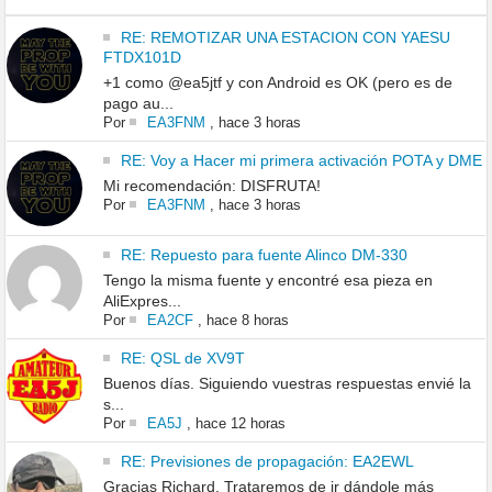
RE: REMOTIZAR UNA ESTACION CON YAESU
FTDX101D
+1 como @ea5jtf y con Android es OK (pero es de
pago au...
Por
EA3FNM
,
hace 3 horas
RE: Voy a Hacer mi primera activación POTA y DME
Mi recomendación: DISFRUTA!
Por
EA3FNM
,
hace 3 horas
RE: Repuesto para fuente Alinco DM-330
Tengo la misma fuente y encontré esa pieza en
AliExpres...
Por
EA2CF
,
hace 8 horas
RE: QSL de XV9T
Buenos días. Siguiendo vuestras respuestas envié la
s...
Por
EA5J
,
hace 12 horas
RE: Previsiones de propagación: EA2EWL
Gracias Richard. Trataremos de ir dándole más