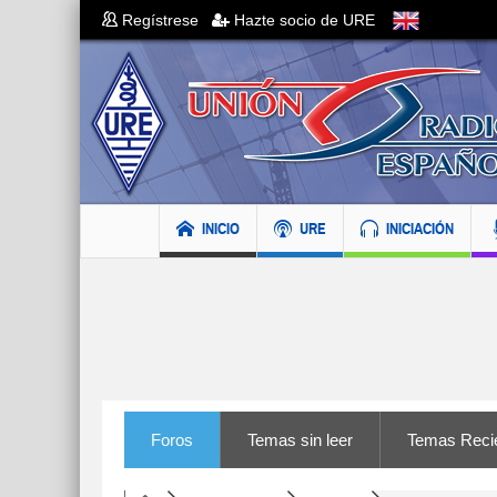
Regístrese
Hazte socio de URE
INICIO
URE
INICIACIÓN
Foros
Temas sin leer
Temas Reci