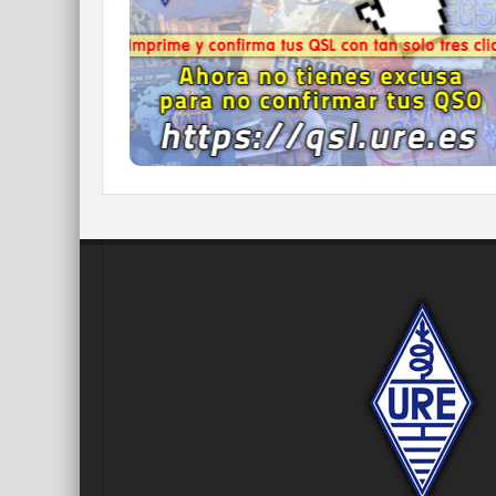
click.
Nunca fue tan fácil y cómodo
el confirmar tus contactos.
IR A QDURE