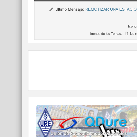
Último Mensaje:
REMOTIZAR UNA ESTACIO
Icono
Iconos de los Temas:
No r
QDURE - https://qsl.ure.es
Imprime y confirma tus QSL en tan solo tres