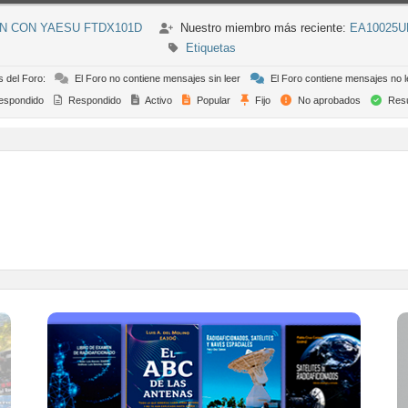
N CON YAESU FTDX101D
Nuestro miembro más reciente:
EA10025U
Etiquetas
s del Foro:
El Foro no contiene mensajes sin leer
El Foro contiene mensajes no l
espondido
Respondido
Activo
Popular
Fijo
No aprobados
Resu
TIENDA ONLINE URE