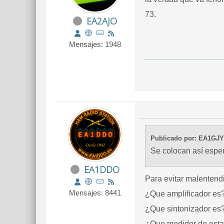
73.
EA2AJO
Mensajes: 1948
Publicado por: EA1GJY
Se colocan así espe
EA1DDO
Para evitar malentendi
Mensajes: 8441
¿Que amplificador es
¿Que sintonizador es
¿Que medidor de esta