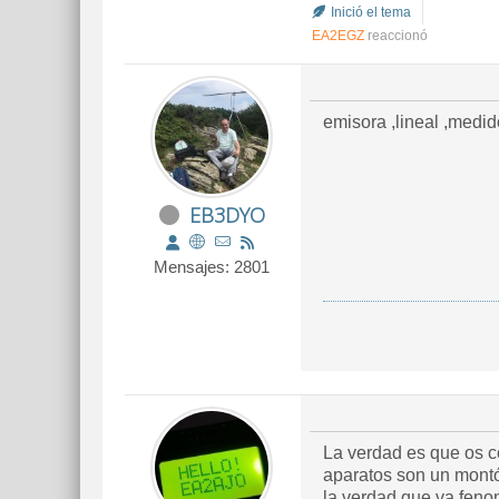
Inició el tema
EA2EGZ
reaccionó
emisora ,lineal ,medid
EB3DYO
Mensajes: 2801
La verdad es que os c
aparatos son un montó
la verdad que va feno