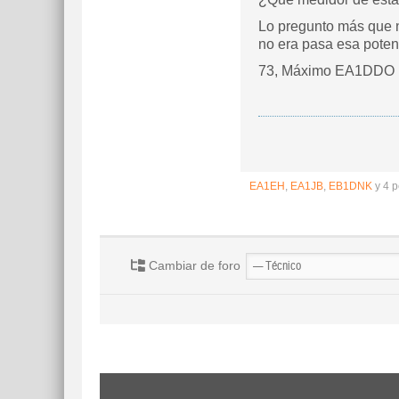
Lo pregunto más que n
no era pasa esa poten
73, Máximo EA1DDO
EA1EH
,
EA1JB
,
EB1DNK
y 4 p
Cambiar de foro