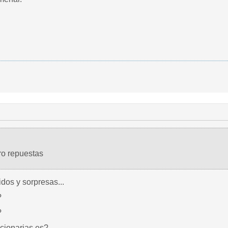
ro repuestas
dos y sorpresas...
?
?
cionarias es?