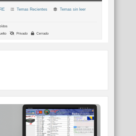
RE
Temas Recientes
Temas sin leer
eídos
elto
Privado
Cerrado
WEBCLUSTER EA4URE
Conoce el nuevo WebCluster de URE,