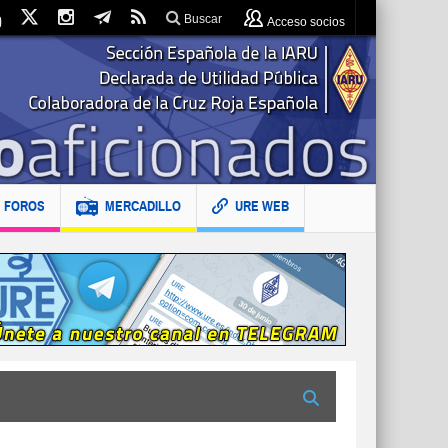
Buscar
Acceso socios
FOROS
MERCADILLO
URE WEB