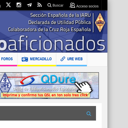
Buscar
Acceso socios
FOROS
MERCADILLO
URE WEB