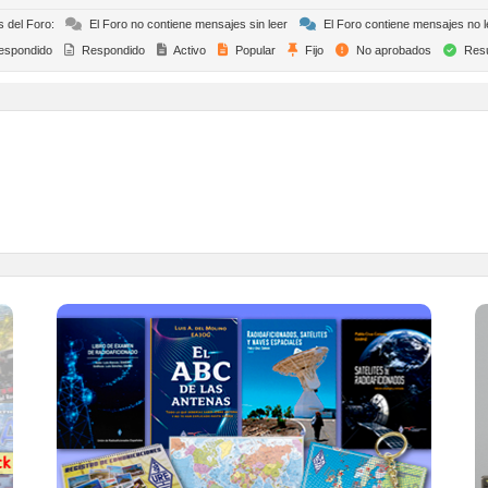
s del Foro:
El Foro no contiene mensajes sin leer
El Foro contiene mensajes no l
espondido
Respondido
Activo
Popular
Fijo
No aprobados
Resu
TIENDA ONLINE URE
Publicaciones, mapas, polos, camisetas,
gorras, tazas, forros polares y mucho más...