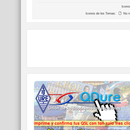
Icono
Iconos de los Temas:
No r
QDURE - https://qsl.ure.es
Imprime y confirma tus QSL en tan solo tres
click.
Nunca fue tan fácil y cómodo
el confirmar tus contactos.