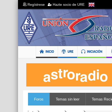
Regístrese
Hazte socio de URE
INICIO
URE
INICIACIÓN
Foros
Temas sin leer
Temas Reci