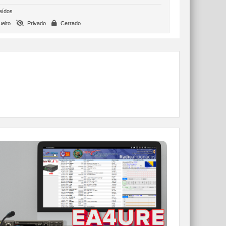
eídos
elto
Privado
Cerrado
WEBCLUSTER EA4URE
Conoce el nuevo WebCluster de URE,
ahora con nuevos filtros e información y
compatible con GDURE