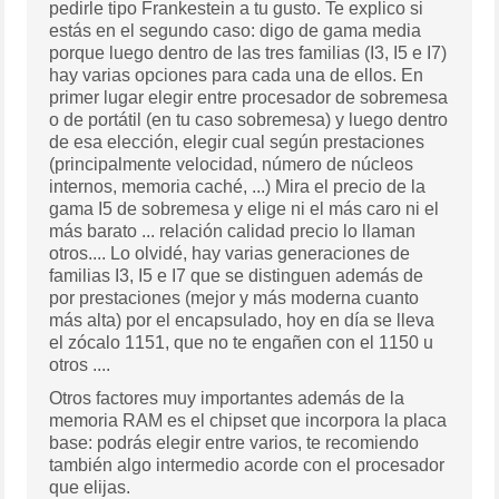
pedirle tipo Frankestein a tu gusto. Te explico si
estás en el segundo caso: digo de gama media
porque luego dentro de las tres familias (I3, I5 e I7)
hay varias opciones para cada una de ellos. En
primer lugar elegir entre procesador de sobremesa
o de portátil (en tu caso sobremesa) y luego dentro
de esa elección, elegir cual según prestaciones
(principalmente velocidad, número de núcleos
internos, memoria caché, ...) Mira el precio de la
gama I5 de sobremesa y elige ni el más caro ni el
más barato ... relación calidad precio lo llaman
otros.... Lo olvidé, hay varias generaciones de
familias I3, I5 e I7 que se distinguen además de
por prestaciones (mejor y más moderna cuanto
más alta) por el encapsulado, hoy en día se lleva
el zócalo 1151, que no te engañen con el 1150 u
otros ....
Otros factores muy importantes además de la
memoria RAM es el chipset que incorpora la placa
base: podrás elegir entre varios, te recomiendo
también algo intermedio acorde con el procesador
que elijas.