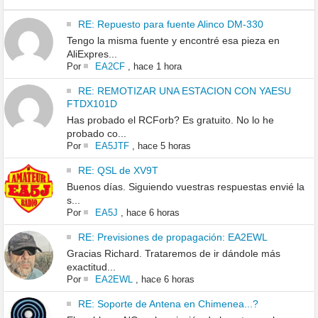
RE: Repuesto para fuente Alinco DM-330
Tengo la misma fuente y encontré esa pieza en
AliExpres...
Por
EA2CF
,
hace 1 hora
RE: REMOTIZAR UNA ESTACION CON YAESU
FTDX101D
Has probado el RCForb? Es gratuito. No lo he
probado co...
Por
EA5JTF
,
hace 5 horas
RE: QSL de XV9T
Buenos días. Siguiendo vuestras respuestas envié la
s...
Por
EA5J
,
hace 6 horas
RE: Previsiones de propagación: EA2EWL
Gracias Richard. Trataremos de ir dándole más
exactitud...
Por
EA2EWL
,
hace 6 horas
RE: Soporte de Antena en Chimenea...?