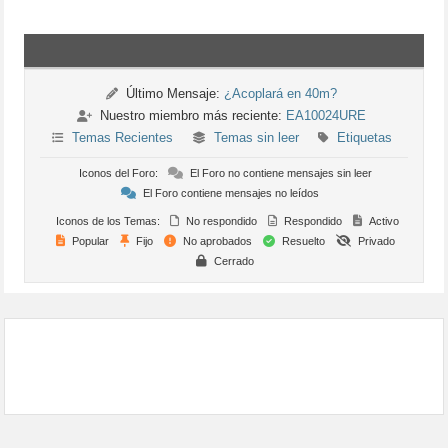
Último Mensaje:
¿Acoplará en 40m?
Nuestro miembro más reciente:
EA10024URE
Temas Recientes
Temas sin leer
Etiquetas
Iconos del Foro:
El Foro no contiene mensajes sin leer
El Foro contiene mensajes no leídos
Iconos de los Temas:
No respondido
Respondido
Activo
Popular
Fijo
No aprobados
Resuelto
Privado
Cerrado