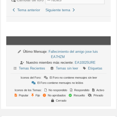
Tema anterior
Siguiente tema
Último Mensaje:
Fallecimiento del amigo jose luis
EA7HZM
Nuestro miembro más reciente:
EA10025URE
Temas Recientes
Temas sin leer
Etiquetas
Iconos del Foro:
El Foro no contiene mensajes sin leer
El Foro contiene mensajes no leídos
Iconos de los Temas:
No respondido
Respondido
Activo
Popular
Fijo
No aprobados
Resuelto
Privado
Cerrado