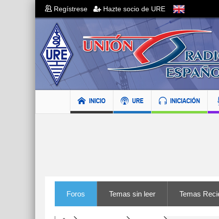
Regístrese
Hazte socio de URE
INICIO
URE
INICIACIÓN
Foros
Temas sin leer
Temas Reci