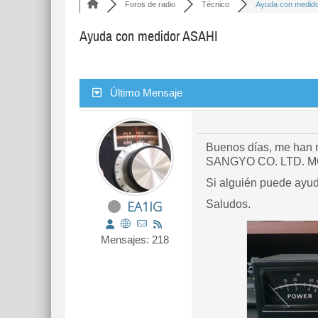
Foros de radio
Técnico
Ayuda con medidor
Ayuda con medidor ASAHI
Último Mensaje
Buenos días, me han r
SANGYO CO. LTD. M
Si alguién puede ayu
EA1IG
Saludos.
Mensajes: 218