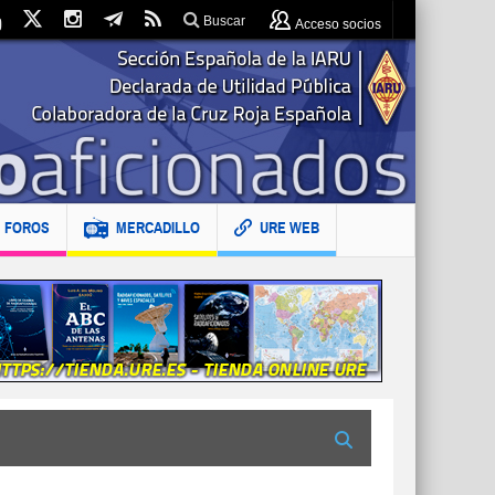
Buscar
Acceso socios
FOROS
MERCADILLO
URE WEB